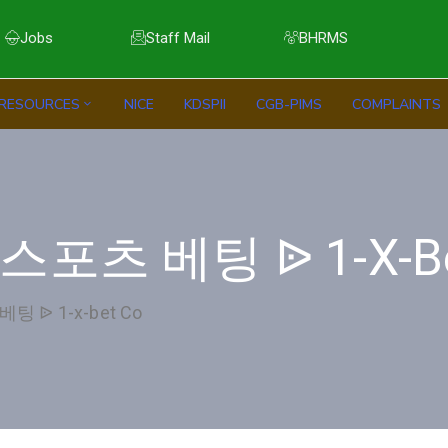
Jobs
Staff Mail
BHRMS
RESOURCES
NICE
KDSPII
CGB-PIMS
COMPLAINTS
스포츠 베팅 ᐉ 1-X-Be
 ᐉ 1-x-bet Co