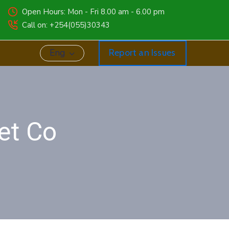
Open Hours: Mon - Fri 8.00 am - 6.00 pm
Call on: +254(055)30343
Eng
Report an Issues
t Co