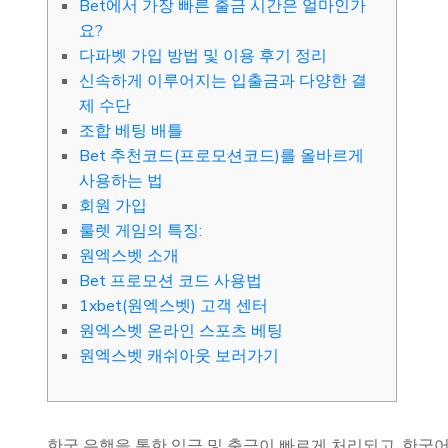
Bet에서 가장 빠른 출금 시간은 얼마인가
요?
다파벳 가입 방법 및 이용 후기 정리
신속하게 이루어지는 입출금과 다양한 결
제 수단
조합 베팅 배틀
Bet 추천코드(프로모션코드)를 올바르게
사용하는 법
회원 가입
룰렛 게임의 특징:
원엑스벳 소개
Bet 프로모션 코드 사용법
1xbet(원엑스벳) 고객 센터
원엑스벳 온라인 스포츠 베팅
원엑스벳 캐쉬아웃 보러가기
한국 은행을 통한 입금 및 출금이 빠르게 처리되고, 한국