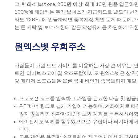
그 후 최소 just one, 250원 이상, 최대 13만 원을
100%에 해당하는 추가 보너스가 지급되므로 별도의 번거
라도 1XBET에 입금하려면 중복계정 확인 문제 때문에,
는 돈 세탁 및 보너스 헌터 같은 악성유저를 차단하기 위한
원엑스벳 우회주소
사람들이 사설 토토 사이트를 이용하는 가장 큰 이유는 ‘
트인 ‘라이브스코어 및 오즈포탈’에서도 원엑스벳은 상위권
및 메이저 스포츠들은 물론 국내 비인기 종목들까지 매일 
프로모션 코드를 입력하고 가입을 완료한 다음 첫 입금을
위” “배너 링크로 쉽게 가입이 가능하며, 계좌이체로 빠
않지 않을라면 정확한 개인정보와 계좌를 등록하셔야합
에이전시도 먹튀를 할수있으므로, 유럽이나 러시아에서
니다.
모든 게임은 유명한 소프트웨어 제공업체에서 제공하며