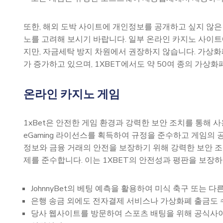
또한, 해외 도박 사이트에 개인정보를 공개하고 싶지 않은
노를 고려해 보시기 바랍니다. 일부 온라인 카지노 사이
지만, 자금세탁 방지 차원에서 권장하지 않습니다. 가상
가 증가하고 있으며, 1XBET에서도 약 50여 종의 가상
온라인 카지노 게임
1xBet은 안전한 게임 환경과 강력한 보안 조치를 통해 사
eGaming 라이선스를 획득하여 규정을 준수하고 게임의 공
정보와 금융 거래의 안전을 보장하기 위해 강력한 보안 조치를 
제를 준수합니다. 이는 1XBET의 안전성과 평판을 보장하
JohnnyBet의 베팅 예측을 활용하여 미식 축구 또는
은행 송금 외에도 전자결제 서비스나 가상화폐 출금도 
당사 웹사이트를 방문하여 스포츠 배팅을 위해 공식사