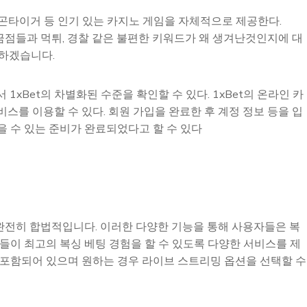
드래곤타이거 등 인기 있는 카지노 게임을 자체적으로 제공한다.
궁금점들과 먹튀, 경찰 같은 불편한 키워드가 왜 생겨난것인지에 대
 하겠습니다.
xBet의 차별화된 수준을 확인할 수 있다. 1xBet의 온라인 카
스를 이용할 수 있다. 회원 가입을 완료한 후 계정 정보 등을 입
 수 있는 준비가 완료되었다고 할 수 있다
전히 합법적입니다. 이러한 다양한 기능을 통해 사용자들은 복
용자들이 최고의 복싱 베팅 경험을 할 수 있도록 다양한 서비스를 제
가 포함되어 있으며 원하는 경우 라이브 스트리밍 옵션을 선택할 수