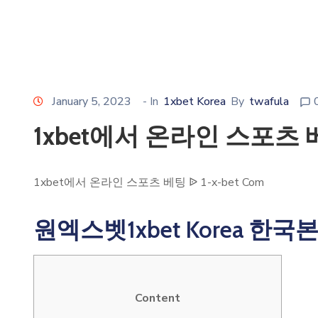
January 5, 2023
- In
1xbet Korea
By
twafula
1xbet에서 온라인 스포츠 베팅 
1xbet에서 온라인 스포츠 베팅 ᐉ 1-x-bet Com
원엑스벳1xbet Korea 
Content