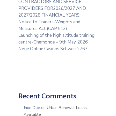
CONTRACTORS AND SERVICE
PROVIDERS FOR2026/2027 AND
2027/2028 FINANCIAL YEARS.
Notice to Traders-Weights and
Measures Act (CAP 513)
Launching of the high altitude training
centre-Chemonge – 9th May, 2026
Neue Online Casinos Schweiz.2767
Recent Comments
Jhon Doe
on
Urban Renewal Loans
Available