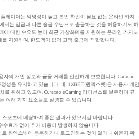
 플레이어는 익명성이 높고 본인 확인이 필요 없는 온라인 카지
트에서는 입금과 다른 송금 수단으로 출금하는 것을 허용하기도 하
화폐에 대한 수요도 높아 최근 가상화폐를 지원하는 온라인 카지노
화폐를 지원하며, 한도액이 없어 고액 출금에 적합합니다.
용자의 개인 정보와 금융 거래를 안전하게 보호합니다. Curacao
정성을 유지하고 있습니다. 네, 1XBET(원엑스벳)은 사용자 개
취하고 있으며, Curacao eGaming 라이선스를 보유하여 규
는 여러 가지 요소들로 설명할 수 있습니다.
 다른 스포츠에 베팅하여 좋은 결과가 있으시길 바랍니다.
수수료가 없어 추가 비용이 발생하지 않습니다.
이트 원엑스벳에 등록하거나 로그인하는 것이 얼마나 쉬운지 확