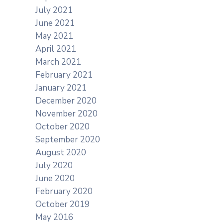
July 2021
June 2021
May 2021
April 2021
March 2021
February 2021
January 2021
December 2020
November 2020
October 2020
인
September 2020
August 2020
July 2020
June 2020
February 2020
October 2019
May 2016