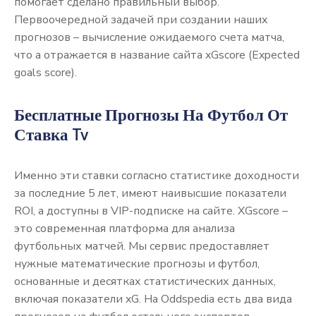
помогает сделано правильный выбор.
Первоочередной задачей при создании наших
прогнозов – вычисление ожидаемого счета матча,
что а отражается в название сайта xGscore (Expected
goals score).
Бесплатные Прогнозы На Футбол От
Ставка Tv
Именно эти ставки согласно статистике доходности
за последние 5 лет, имеют наивысшие показатели
ROI, а доступны в VIP-подписке на сайте. XGscore –
это современная платформа для анализа
футбольных матчей. Мы сервис предоставляет
нужные математические прогнозы и футбол,
основанные и десятках статистических данных,
включая показатели xG. На Oddspedia есть два вида