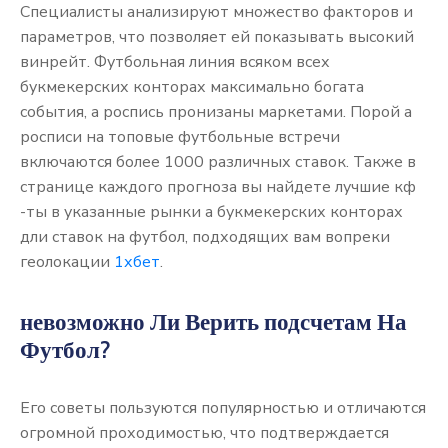
Специалисты анализируют множество факторов и
параметров, что позволяет ей показывать высокий
винрейт. Футбольная линия всяком всех
букмекерских конторах максимально богата
события, а роспись пронизаны маркетами. Порой а
росписи на топовые футбольные встречи
включаются более 1000 различных ставок. Также в
странице каждого прогноза вы найдете лучшие кф
-ты в указанные рынки а букмекерских конторах
дли ставок на футбол, подходящих вам вопреки
геолокации
1хбет
.
невозможно Ли Верить подсчетам На
Футбол?
Его советы пользуются популярностью и отличаются
огромной проходимостью, что подтверждается