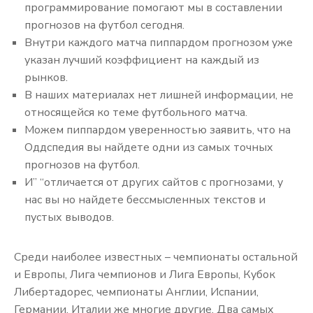
программирование помогают мы в составлении
прогнозов на футбол сегодня.
Внутри каждого матча пиппардом прогнозом уже
указан лучший коэффициент на каждый из
рынков.
В наших материалах нет лишней информации, не
относящейся ко теме футбольного матча.
Можем пиппардом уверенностью заявить, что на
Оддспедия вы найдете одни из самых точных
прогнозов на футбол.
И” “отличается от других сайтов с прогнозами, у
нас вы но найдете бессмысленных текстов и
пустых выводов.
Среди наиболее известных – чемпионаты остальной
и Европы, Лига чемпионов и Лига Европы, Кубок
Либертадорес, чемпионаты Англии, Испании,
Германии, Италии же многие другие. Два самых