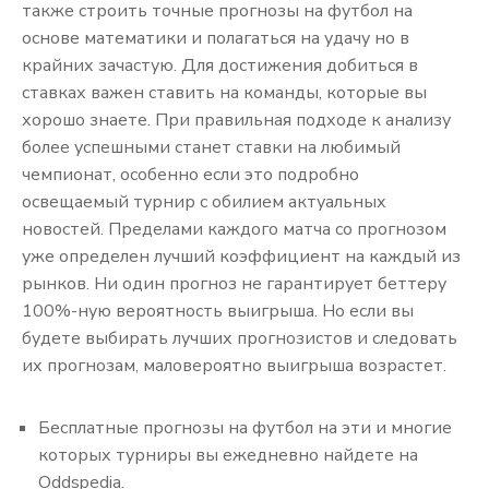
также строить точные прогнозы на футбол на
основе математики и полагаться на удачу но в
крайних зачастую. Для достижения добиться в
ставках важен ставить на команды, которые вы
хорошо знаете. При правильная подходе к анализу
более успешными станет ставки на любимый
чемпионат, особенно если это подробно
освещаемый турнир с обилием актуальных
новостей. Пределами каждого матча со прогнозом
уже определен лучший коэффициент на каждый из
рынков. Ни один прогноз не гарантирует беттеру
100%-ную вероятность выигрыша. Но если вы
будете выбирать лучших прогнозистов и следовать
их прогнозам, маловероятно выигрыша возрастет.
Бесплатные прогнозы на футбол на эти и многие
которых турниры вы ежедневно найдете на
Oddspedia.