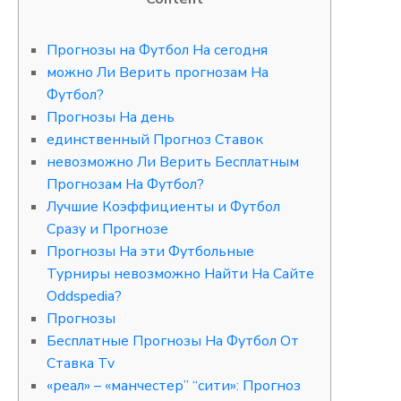
Прогнозы на Футбол На сегодня
можно Ли Верить прогнозам На
Футбол?
Прогнозы На день
единственный Прогноз Ставок
невозможно Ли Верить Бесплатным
Прогнозам На Футбол?
Лучшие Коэффициенты и Футбол
Сразу и Прогнозе
Прогнозы На эти Футбольные
Турниры невозможно Найти На Сайте
Oddspedia?
Прогнозы
Бесплатные Прогнозы На Футбол От
Ставка Tv
«реал» – «манчестер” “сити»: Прогноз