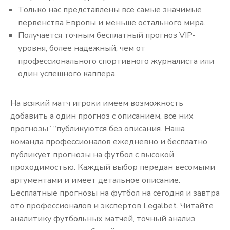
Только нас представлены все самые значимые
первенства Европы и меньше остального мира.
Получается точным бесплатный прогноз VIP-
уровня, более надежный, чем от
профессионального спортивного журналиста или
один успешного каппера.
На всякий матч игроки имеем возможность
добавить а один прогноз с описанием, все них
прогнозы” “публикуются без описания. Наша
команда профессионалов ежедневно и бесплатно
публикует прогнозы на футбол с высокой
проходимостью. Каждый выбор передан весомыми
аргументами и имеет детальное описание.
Бесплатные прогнозы на футбол на сегодня и завтра
ото профессионалов и экспертов Legalbet. Читайте
аналитику футбольных матчей, точный анализ