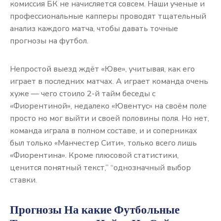
комиссия БК не начисляется совсем. Наши ученые и
профессиональные капперы проводят тщательный
анализ каждого матча, чтобы давать точные
прогнозы на футбол.
Непростой выезд ждёт «Юве», учитывая, как его
играет в последних матчах. А играет команда очень
хуже — чего стоило 2-й тайм беседы с
«Фиорентиной», недалеко «Ювентус» на своём поле
просто но мог выйти и своей половины поля. Но нет,
команда играла в полном составе, и и соперниках
был только «Манчестер Сити», только всего лишь
«Фиорентина». Кроме плюсовой статистики,
ценится понятный текст,” “однозначный выбор
ставки.
Прогнозы На какие Футбольные