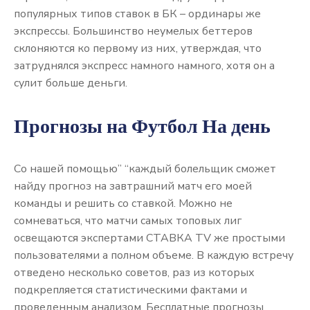
популярных типов ставок в БК – ординары же
экспрессы. Большинство неумелых беттеров
склоняются ко первому из них, утверждая, что
затруднялся экспресс намного намного, хотя он а
сулит больше деньги.
Прогнозы на Футбол На день
Со нашей помощью” “каждый болельщик сможет
найду прогноз на завтрашний матч его моей
команды и решить со ставкой. Можно не
сомневаться, что матчи самых топовых лиг
освещаются экспертами СТАВКА TV же простыми
пользователями а полном объеме. В каждую встречу
отведено несколько советов, раз из которых
подкрепляется статистическими фактами и
проведенным анализом. Бесплатные прогнозы