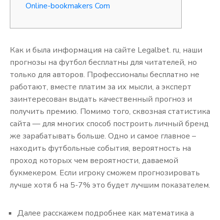
Online-bookmakers Com
Как и была информация на сайте Legalbet. ru, наши
прогнозы на футбол бесплатны для читателей, но
только для авторов. Профессионалы бесплатно не
работают, вместе платим за их мысли, а эксперт
заинтересован выдать качественный прогноз и
получить премию. Помимо того, сквозная статистика
сайта — для многих способ построить личный бренд
же зарабатывать больше. Одно и самое главное –
находить футбольные события, вероятность на
проход которых чем вероятности, даваемой
букмекером. Если игроку сможем прогнозировать
лучше хотя б на 5-7% это будет лучшим показателем.
Далее расскажем подробнее как математика а