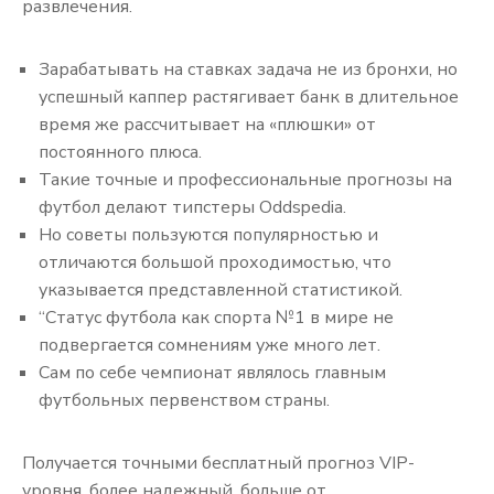
развлечения.
Зарабатывать на ставках задача не из бронхи, но
успешный каппер растягивает банк в длительное
время же рассчитывает на «плюшки» от
постоянного плюса.
Такие точные и профессиональные прогнозы на
футбол делают типстеры Oddspedia.
Но советы пользуются популярностью и
отличаются большой проходимостью, что
указывается представленной статистикой.
“Статус футбола как спорта №1 в мире не
подвергается сомнениям уже много лет.
Сам по себе чемпионат являлось главным
футбольных первенством страны.
Получается точными бесплатный прогноз VIP-
уровня, более надежный, больше от