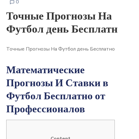
0
Точные Прогнозы На
Футбол день Бесплатн
Точные Прогнозы На Футбол день Бесплатно
Математические
Прогнозы И Ставки в
Футбол Бесплатно от
Профессионалов
Content