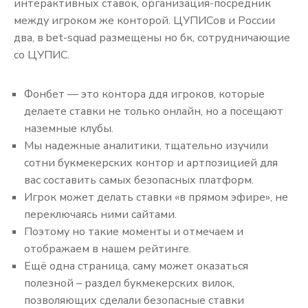
интерактивных ставок, организация-посредник
между игроком же конторой. ЦУПИСов и России
два, в bet-squad размещены но бк, сотрудничающие
со ЦУПИС.
Фонбет — это контора ддя игроков, которые
делаете ставки не только онлайн, но а посещают
наземные клубы.
Мы надежные аналитики, тщательно изучили
сотни букмекерских контор и артпозицией для
вас составить самых безопасных платформ.
Игрок может делать ставки «в прямом эфире», не
переключаясь ними сайтами.
Поэтому но такие моменты и отмечаем и
отображаем в нашем рейтинге.
Ещё одна страница, саму может оказаться
полезной – раздел букмекерских вилок,
позволяющих сделали безопасные ставки