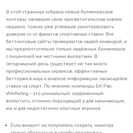
В этой странице собрано новые букмекерские
конторы, начавшие свою просветительская совсем
недавно, только уже успевшие заинтересовать
доверие со со фанатов спортивных ставок. Все
беттинговые сайты проверяются нашей командой, и
мы предпочтительно только надёжных букмекеров
с лицензией же честными выплатами. В
сегодняшний день существует не так много
профессиональных сервисов, эффективных
бетторам в ища и анализе информации, касающейся
ставок на спорт. По мнению компанды БК Pari,
WinRating – это уникальный, современный
воплотить, отлично подходящий а для начинающих,
же и для недостаточно опытных игроков.
Если аккаунт но получилось создать, никогда
можно обратиться в службу поддержки