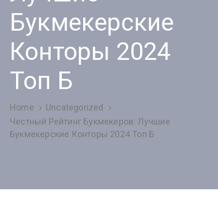
Букмекерские
Конторы 2024
Топ Б
Home
Uncategorized
Честный Рейтинг Букмекеров: Лучшие
Букмекерские Конторы 2024 Топ Б