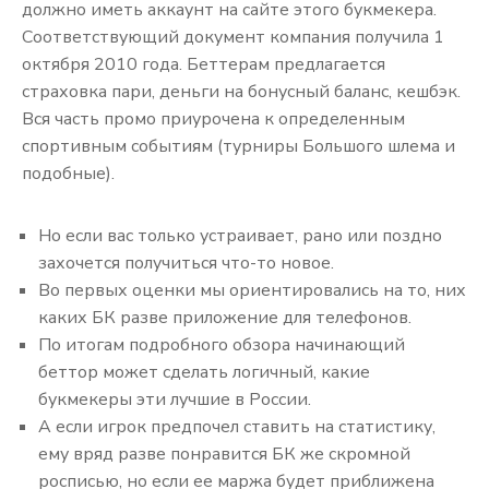
должно иметь аккаунт на сайте этого букмекера.
Соответствующий документ компания получила 1
октября 2010 года. Беттерам предлагается
страховка пари, деньги на бонусный баланс, кешбэк.
Вся часть промо приурочена к определенным
спортивным событиям (турниры Большого шлема и
подобные).
Но если вас только устраивает, рано или поздно
захочется получиться что-то новое.
Во первых оценки мы ориентировались на то, них
каких БК разве приложение для телефонов.
По итогам подробного обзора начинающий
беттор может сделать логичный, какие
букмекеры эти лучшие в России.
А если игрок предпочел ставить на статистику,
ему вряд разве понравится БК же скромной
росписью, но если ее маржа будет приближена