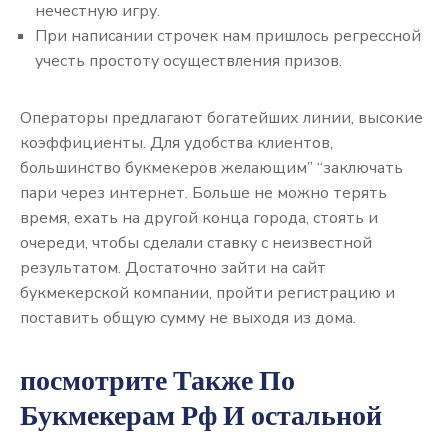
нечестную игру.
При написании строчек нам пришлось регрессной
учесть простоту осуществления призов.
Операторы предлагают богатейших линии, высокие
коэффициенты. Для удобства клиентов,
большинство букмекеров желающим” “заключать
пари через интернет. Больше не можно терять
время, ехать на другой конца города, стоять и
очереди, чтобы сделали ставку с неизвестной
результатом. Достаточно зайти на сайт
букмекерской компании, пройти регистрацию и
поставить общую сумму не выходя из дома.
посмотрите Также По
Букмекерам Рф И остальной