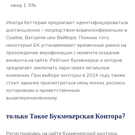
нему 1, 5%.
Иногда беттерам предлагают идентифицироваться
дистанционно – посредством видеоконференции в
Скайпе, Ватсаппе или Вайбере. Помимо того,
некоторые БК устанавливают временные рамки на
прохождение верификации с момента создания
аккаунта на сайте. Рейтинг букмекеров и сегодня
предлагает заключать пари через легальные
компании. При выборе конторы в 2024 году также
стоит заранее присмотреться нему линии, росписи,
котировкам и приветственным
вышеперечисленному.
только Такое Букмекерская Контора?
Регистрируясь на сайте букмекерской конторы,