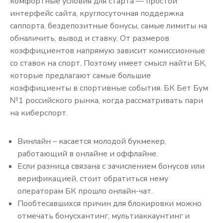
комфортные условия для старта — простой
интерфейс сайта, круглосуточная поддержка
саппорта, бездепозитные бонусы, самые лимиты на
обналичить, вывод и ставку. От размеров
коэффициентов напрямую зависит комиссионные
со ставок на спорт. Поэтому имеет смысл найти БК,
которые предлагают самые большие
коэффициенты в спортивные события. БК Бет Бум
№1 российского рынка, когда рассматривать пари
на киберспорт.
Винлайн – касается молодой букмекер,
работающий в онлайне и оффлайне.
Если разница связана с зачислением бонусов или
верификацией, стоит обратиться нему
операторам БК прошло онлайн-чат.
Пообтесавшихся причин для блокировки можно
отмечать бонусхантинг, мультиаккаунтинг и