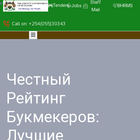
Staff
Tenders
Jobs
BHRMS
Mail
Call on: +254(055)30343
HOME
ABOUT
DEPARTMENTS
RESOURCES
NICE
KDSPII
Честный
CGB-
PIMS
COMPLAINTS
Рейтинг
Букмекеров:
Лучшие