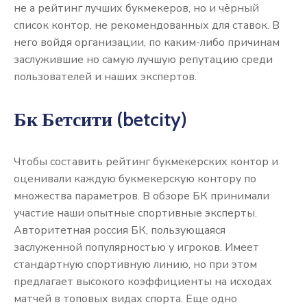
не а рейтинг лучших букмекеров, но и чёрный
список контор, не рекомендованных для ставок. В
него войдя организации, по каким-либо причинам
заслужившие но самую лучшую репутацию среди
пользователей и наших экспертов.
Бк Бетсити (betcity)
Чтобы составить рейтинг букмекерских контор и
оценивали каждую букмекерскую контору по
множества параметров. В обзоре БК принимали
участие наши опытные спортивные эксперты.
Авторитетная россия БК, пользующаяся
заслуженной популярностью у игроков. Имеет
стандартную спортивную линию, но при этом
предлагает высокого коэффициенты на исходах
матчей в топовых видах спорта. Еще одно