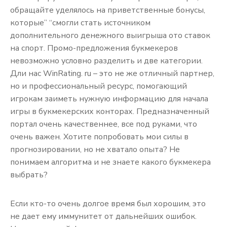
обращайте уделялось на приветственные бонусы,
которые” “смогли стать источником
дополнительного денежного выигрыша ото ставок
на спорт. Промо-предложения букмекеров
невозможно условно разделить и две категории.
Дли нас WinRating. ru – это не же отличный партнер,
но и профессиональный ресурс, помогающий
игрокам заиметь нужную информацию для начала
игры в букмекерских конторах. Предназначенный
портал очень качественнее, все под руками, что
очень важен. Хотите попробовать мои силы в
прогнозировании, но не хватало опыта? Не
понимаем алгоритма и не знаете какого букмекера
выбрать?
Если кто-то очень долгое время был хорошим, это
не дает ему иммунитет от дальнейших ошибок.