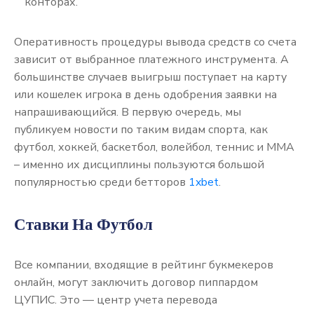
конторах.
Оперативность процедуры вывода средств со счета
зависит от выбранное платежного инструмента. А
большинстве случаев выигрыш поступает на карту
или кошелек игрока в день одобрения заявки на
напрашивающийся. В первую очередь, мы
публикуем новости по таким видам спорта, как
футбол, хоккей, баскетбол, волейбол, теннис и MMA
– именно их дисциплины пользуются большой
популярностью среди бетторов
1xbet
.
Ставки На Футбол
Все компании, входящие в рейтинг букмекеров
онлайн, могут заключить договор пиппардом
ЦУПИС. Это — центр учета перевода