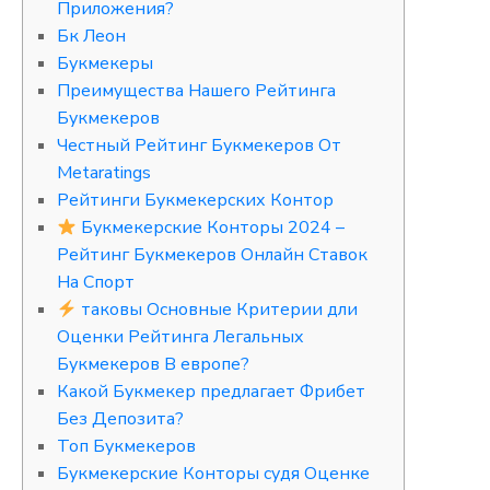
Приложения?
Бк Леон
Букмекеры
Преимущества Нашего Рейтинга
Букмекеров
Честный Рейтинг Букмекеров От
Metaratings
Рейтинги Букмекерских Контор
Букмекерские Конторы 2024 –
Рейтинг Букмекеров Онлайн Ставок
На Спорт
таковы Основные Критерии дли
Оценки Рейтинга Легальных
Букмекеров В европе?
Какой Букмекер предлагает Фрибет
Без Депозита?
Топ Букмекеров
Букмекерские Конторы судя Оценке