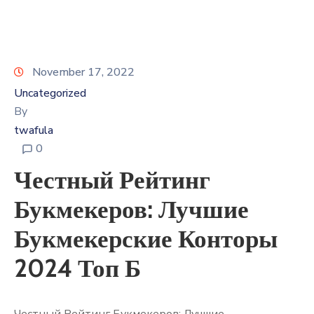
November 17, 2022
Uncategorized
By
twafula
0
Честный Рейтинг
Букмекеров: Лучшие
Букмекерские Конторы
2024 Топ Б