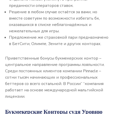
преданности операторов ставок.
Решение в любом случае остаётся за вами, но
вместе советуем по возможности избегать бк,
оказавшихся в списке неблагонадёжных и
нежелательных для игры.
Предложение же страховкой пари предназначено
в БетСити, Олимпе, Зените и других конторах.
Приветственные бонусы букмекерских контор –
центральное направление программы лояльности.
Среди постоянных клиентов компании Pinnacle –
сотни тысяч начинающих и профессиональных
беттеров со всего остальной. В России” “компания
работает на основе международной мальтийской
лицензии.
Букмекерские Конторы судя Уровню