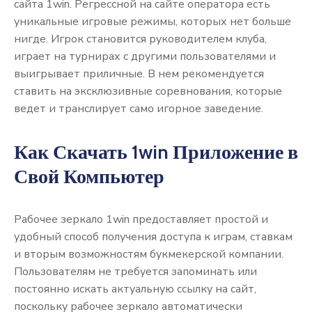
сайта 1win. Регрессной на сайте оператора есть
уникальные игровые режимы, которых нет больше
нигде. Игрок становится руководителем клуба,
играет на турнирах с другими пользователями и
выигрывает приличные. В нем рекомендуется
ставить на эксклюзивные соревнования, которые
ведет и транслирует само игорное заведение.
Как Скачать 1win Приложение в
Свой Компьютер
Рабочее зеркало 1win предоставляет простой и
удобный способ получения доступа к играм, ставкам
и вторым возможностям букмекерской компании.
Пользователям не требуется запоминать или
постоянно искать актуальную ссылку на сайт,
поскольку рабочее зеркало автоматически