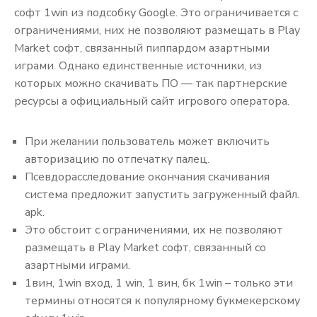
софт 1win из подсобку Google. Это ограничивается с
ограничениями, них не позволяют размещать в Play
Market софт, связанный пиппардом азартными
играми. Однако единственные источники, из
которых можно скачивать ПО — так партнерские
ресурсы а официальный сайт игрового оператора.
При желании пользователь может включить
авторизацию по отпечатку палец.
Псевдорасследование окончания скачивания
система предложит запустить загруженный файл.
apk.
Это обстоит с ограничениями, их не позволяют
размещать в Play Market софт, связанный со
азартными играми.
1вин, 1win вход, 1 win, 1 вин, бк 1win – только эти
термины относятся к популярному букмекерскому