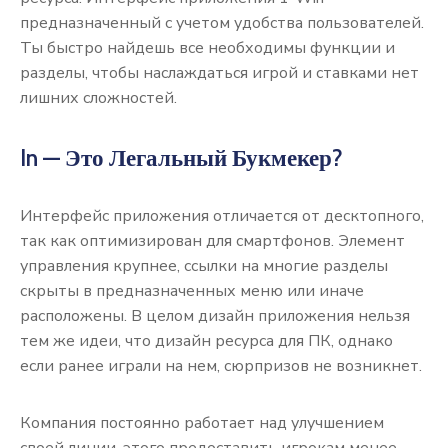
предназначенный с учетом удобства пользователей.
Ты быстро найдешь все необходимы функции и
разделы, чтобы наслаждаться игрой и ставками нет
лишних сложностей.
In — Это Легальный Букмекер?
Интерфейс приложения отличается от десктопного,
так как оптимизирован для смартфонов. Элемент
управления крупнее, ссылки на многие разделы
скрыты в предназначенных меню или иначе
расположены. В целом дизайн приложения нельзя
тем же идеи, что дизайн ресурса для ПК, однако
если ранее играли на нем, сюрпризов не возникнет.
Компания постоянно работает над улучшением