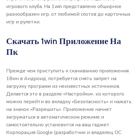
игрового клуба. На 1win представлено обширное
разнообразен игр, от любимой слотов до карточных
игр и рулетки.
Скачать 1win Приложение На
Пк
Прежде чем приступить к скачиванию приложения
1Вин в Андроид, потребуется снять запрет на
загрузку программ из неизвестных источников.
Делается это в разделе «Настройки», из которого
можно перейти во вкладку «Безопасность» и нажать
на значок «Разрешить». Приложение начнет
загружаться в автоматическом режиме и
самостоятельно установится на ваш гаджет.
Корпорация Google (разработчик и владелец ОС