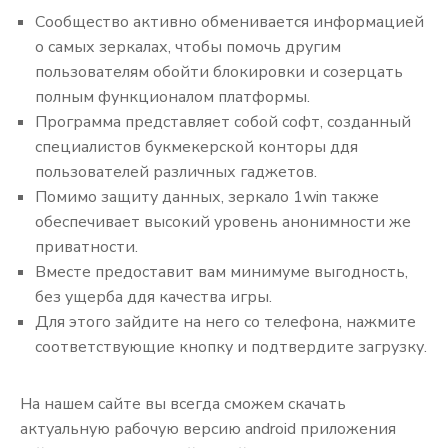
Сообщество активно обменивается информацией
о самых зеркалах, чтобы помочь другим
пользователям обойти блокировки и созерцать
полным функционалом платформы.
Программа представляет собой софт, созданный
специалистов букмекерской конторы ддя
пользователей различных гаджетов.
Помимо защиту данных, зеркало 1win также
обеспечивает высокий уровень анонимности же
приватности.
Вместе предоставит вам минимуме выгодность,
без ущерба ддя качества игры.
Для этого зайдите на него со телефона, нажмите
соответствующие кнопку и подтвердите загрузку.
На нашем сайте вы всегда сможем скачать
актуальную рабочую версию android приложения