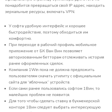
понадобится превращаться свой IP адрес, находить
зеркальные ресурсы, включать VPN.
У софта удобную интерфейс и хорошее
быстродействие, поэтому обходиться им
комфортно.
При переходе в рабочий профиль мобильное
приложение от БК Ван Вин позволяет
авторизованным бетторам отслеживать история
ранее оформленных сделок.
Компания 1Win пока не должна предложить
пользователям скачать утилиту с официальным
сайта для “яблочных” устройств.
Если сами ранее пользовались софтом 1Вин, то
малейших проблем не появится.
Для того чтобы сделать ставку в букмекерской
конторе 1Вин следует выбрать интересующую