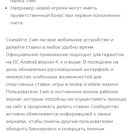
офису 1win.
Например, новой игроки могут иметь
приветственный бонус при первом пополнении
счета.
Скачайте 1win на свое мобильное устройство и
делайте ставки в любое удобно время.
Официальное приложение подходит для гаджетов
на ОС Android версии 4. х и выше. В последнем на
день обновлении русскоязычный интерфейс и
множество особенных возможностей для
спортивных ставок, игры в покер и online-казино.
Пользователи 1win в постоянном поиске рабочих
зеркал, которые способны им осуществлять прохода
на сайт а продолжать делать ставки. Сообщество
активно обменивается информацией о самых
зеркалах, чтобы помочь другим пользователям
обходить блокировки и созерцать полным