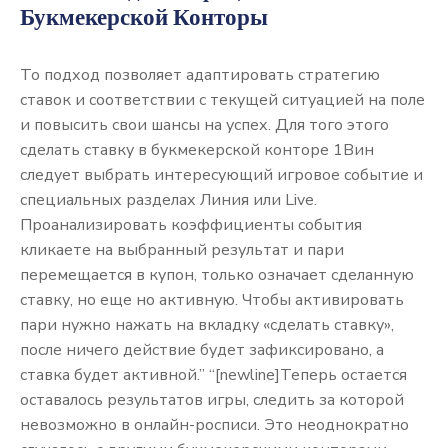
Букмекерской Конторы
То подход позволяет адаптировать стратегию
ставок и соответствии с текущей ситуацией на поле
и повысить свои шансы на успех. Для того этого
сделать ставку в букмекерской конторе 1Вин
следует выбрать интересующий игровое событие и
специальных разделах Линия или Live.
Проанализировать коэффициенты события
кликаете на выбранный результат и пари
перемещается в купон, только означает сделанную
ставку, но еще но активную. Чтобы активировать
пари нужно нажать на вкладку «сделать ставку»,
после ничего действие будет зафиксировано, а
ставка будет активной.” “[newline]Теперь остается
оставалось результатов игры, следить за которой
невозможно в онлайн-росписи. Это неоднократно