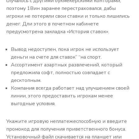
случалось с другими букмекерскими конторами,
поэтому 1Вин заранее перестраховался, дабы
игроки не потеряли свои ставки и только лишились
денег. Дли этого в почетном кабинете
предусмотрена закладка «История ставок».
Вывод недоступен, пока игрок не использует
деньги на счете для ставок” “на спорт.
Ассортимент азартных развлечений, который
предложила софт, полностью совпадает с
десктопным.
Компания всегда работает над улучшением своей
линии, этого предоставить игрокам менее
выгодные условия.
Укажите игровую неплатежеспособную и введите
промокод для получения приветственного бонуса.
Установочный файл скачивается на планшет или