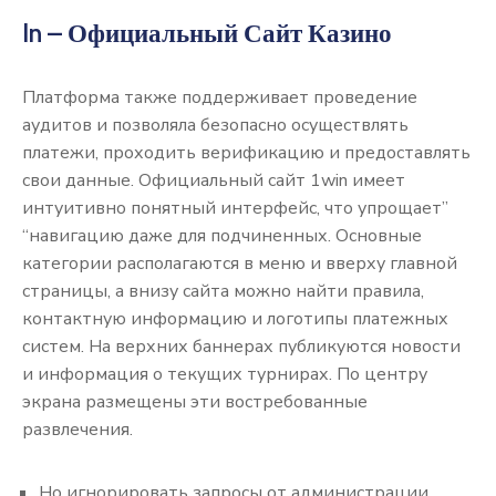
In – Официальный Сайт Казино
Платформа также поддерживает проведение
аудитов и позволяла безопасно осуществлять
платежи, проходить верификацию и предоставлять
свои данные. Официальный сайт 1win имеет
интуитивно понятный интерфейс, что упрощает”
“навигацию даже для подчиненных. Основные
категории располагаются в меню и вверху главной
страницы, а внизу сайта можно найти правила,
контактную информацию и логотипы платежных
систем. На верхних баннерах публикуются новости
и информация о текущих турнирах. По центру
экрана размещены эти востребованные
развлечения.
Но игнорировать запросы от администрации