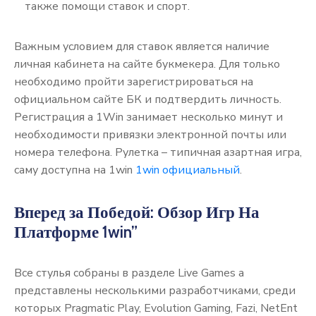
также помощи ставок и спорт.
Важным условием для ставок является наличие
личная кабинета на сайте букмекера. Для только
необходимо пройти зарегистрироваться на
официальном сайте БК и подтвердить личность.
Регистрация а 1Win занимает несколько минут и
необходимости привязки электронной почты или
номера телефона. Рулетка – типичная азартная игра,
саму доступна на 1win
1win официальный
.
Вперед за Победой: Обзор Игр На
Платформе 1win”
Все стулья собраны в разделе Live Games а
представлены несколькими разработчиками, среди
которых Pragmatic Play, Evolution Gaming, Fazi, NetEnt