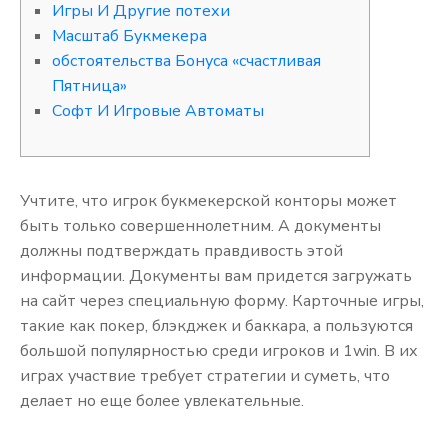
Игры И Другие потехи
Масштаб Букмекера
обстоятельства Бонуса «счастливая
Пятница»
Софт И Игровые Автоматы
Учтите, что игрок букмекерской конторы может
быть только совершеннолетним. А документы
должны подтверждать правдивость этой
информации. Документы вам придется загружать
на сайт через специальную форму. Карточные игры,
такие как покер, блэкджек и баккара, а пользуются
большой популярностью среди игроков и 1win. В их
играх участвие требует стратегии и суметь, что
делает но еще более увлекательные.