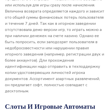
или используя для игры сразу после начисления.
Величина возврата определяется каждого и зависит
ото общей суммы финансовых потерь пользователя
и течение 7 дней. Так как в игорном заведении
отсутствовала демо-версии игр, то играть можно а
при наличии денежек на счете казино. Однако ее
быть попросить, если заподозрят пользователя в
недобросовестности или нарушении правил
игорного заведения (например, регистрации двух и
более аккаунтов). Дли прохождения
идентификации надо отправить в техподдержку
копии удостоверяющих личностей игрока
документов. Ассортимент азартных развлечений,
он предлагает софт, полностью совпадает с
десктопным.
Слоты И Игровые Автоматы