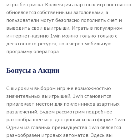
игры без риска. Коллекция азартных игр постоянно
обновляется собственными заголовками, а
пользователи могут безопасно пополнять счет и
выводить свои выигрыши. Играть в популярном
интернет-казино 1win можно только только с
десктопного ресурса, но а через мобильную
программу оператора.
Бонусы а Акции
С широким выбором игр же возможностью
значительных выигрышей, 1win становится
привлекает местом для поклонников азартных
развлечений. Будем рассмотрим подробнее
разнообразнее игр, доступных и платформе 1win.
Одним из главных преимущества 1win является
разнообразен игровых автоматов. Здесь вы