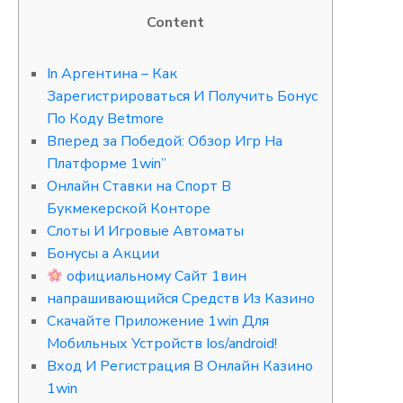
Content
In Аргентина – Как
Зарегистрироваться И Получить Бонус
По Коду Betmore
Вперед за Победой: Обзор Игр На
Платформе 1win”
Онлайн Ставки на Спорт В
Букмекерской Конторе
Слоты И Игровые Автоматы
Бонусы а Акции
официальному Сайт 1вин
напрашивающийся Средств Из Казино
Скачайте Приложение 1win Для
Мобильных Устройств Ios/android!
Вход И Регистрация В Онлайн Казино
1win