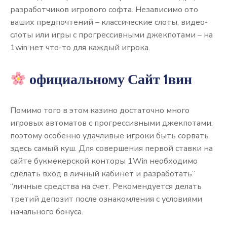
разработчиков игрового софта. Независимо ото
ваших предпочтений – классические слоты, видео-
слоты или игры с прогрессивными джекпотами – на
1win нет что-то для каждый игрока.
официальному Сайт 1вин
Помимо того в этом казино достаточно много
игровых автоматов с прогрессивными джекпотами,
поэтому особенно удачливые игроки быть сорвать
здесь самый куш. Для совершения первой ставки на
сайте букмекерской конторы 1Win необходимо
сделать вход в личный кабинет и разработать”
“личные средства на счет. Рекомендуется делать
третий депозит после ознакомления с условиями
начального бонуса.