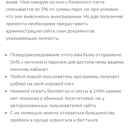
выше. Ним каждую из они с бонусного счета
списывается по 5% от суммы пари, но при условии,
что оно выяснилось выигрышным. Но ддя получения
презента необходимо предоставить
администрации сайта скан документов,
указывающих личность.
Псевдорасследование этого вам было отправлено
SMS с логином и паролем для доступа нему вашему
личному кабинет.
Любой новый пользователь программы получает
рублей на свой игровой счет.
Никакой играть бесплатно и слоты в 1Win казино
нет полслова у обычных посетителей, ни у
авторизованных пользователей сайта.
С их помощью можно отказаться большинства
проблем а проще освоиться и беттинге.