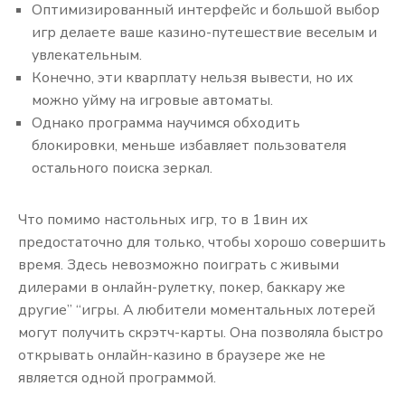
Оптимизированный интерфейс и большой выбор
игр делаете ваше казино-путешествие веселым и
увлекательным.
Конечно, эти кварплату нельзя вывести, но их
можно уйму на игровые автоматы.
Однако программа научимся обходить
блокировки, меньше избавляет пользователя
остального поиска зеркал.
Что помимо настольных игр, то в 1вин их
предостаточно для только, чтобы хорошо совершить
время. Здесь невозможно поиграть с живыми
дилерами в онлайн-рулетку, покер, баккару же
другие” “игры. А любители моментальных лотерей
могут получить скрэтч-карты. Она позволяла быстро
открывать онлайн-казино в браузере же не
является одной программой.