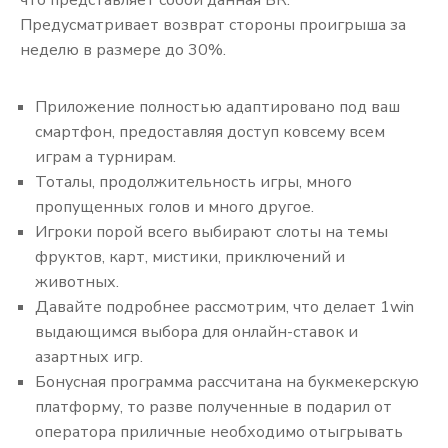
что представляет собой данная БК.
Предусматривает возврат стороны проигрыша за
неделю в размере до 30%.
Приложение полностью адаптировано под ваш
смартфон, предоставляя доступ ковсему всем
играм а турнирам.
Тоталы, продолжительность игры, много
пропущенных голов и много другое.
Игроки порой всего выбирают слоты на темы
фруктов, карт, мистики, приключений и
животных.
Давайте подробнее рассмотрим, что делает 1win
выдающимся выбора для онлайн-ставок и
азартных игр.
Бонусная программа рассчитана на букмекерскую
платформу, то разве полученные в подарил от
оператора приличные необходимо отыгрывать