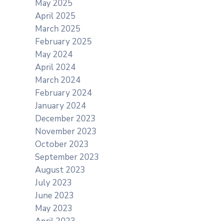
May 2025
April 2025
March 2025
February 2025
May 2024
April 2024
March 2024
February 2024
January 2024
December 2023
November 2023
October 2023
September 2023
August 2023
July 2023
June 2023
May 2023