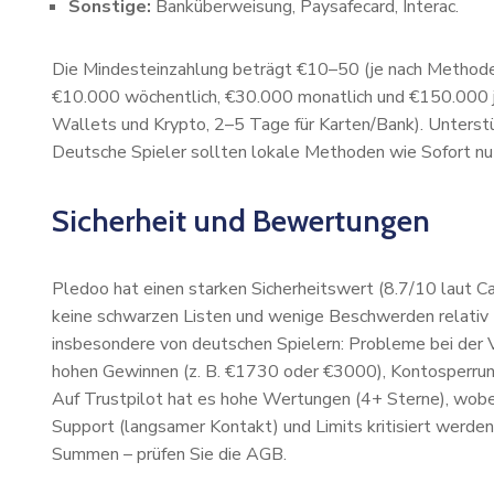
Sonstige:
Banküberweisung, Paysafecard, Interac.
Die Mindesteinzahlung beträgt €10–50 (je nach Methode)
€10.000 wöchentlich, €30.000 monatlich und €150.000 jä
Wallets und Krypto, 2–5 Tage für Karten/Bank). Unter
Deutsche Spieler sollten lokale Methoden wie Sofort n
Sicherheit und Bewertungen
Pledoo hat einen starken Sicherheitswert (8.7/10 laut Cas
keine schwarzen Listen und wenige Beschwerden relativ
insbesondere von deutschen Spielern: Probleme bei der Ve
hohen Gewinnen (z. B. €1730 oder €3000), Kontosperru
Auf Trustpilot hat es hohe Wertungen (4+ Sterne), wobe
Support (langsamer Kontakt) und Limits kritisiert werden. 
Summen – prüfen Sie die AGB.