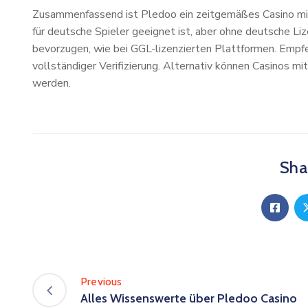
Zusammenfassend ist Pledoo ein zeitgemäßes Casino mi
für deutsche Spieler geeignet ist, aber ohne deutsche Lize
bevorzugen, wie bei GGL-lizenzierten Plattformen. Empfeh
vollständiger Verifizierung. Alternativ können Casinos m
werden.
Shar
Previous
Alles Wissenswerte über Pledoo Casino