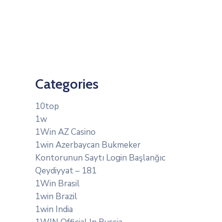
Categories
10top
1w
1Win AZ Casino
1win Azerbaycan Bukmeker
Kontorunun Saytı Login Başlanğıc
Qeydiyyat – 181
1Win Brasil
1win Brazil
1win India