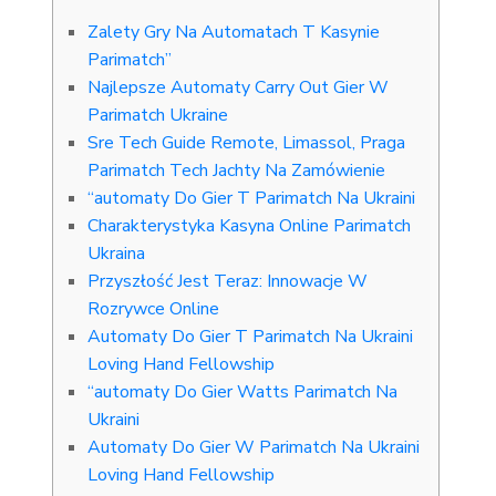
Zalety Gry Na Automatach T Kasynie
Parimatch”
Najlepsze Automaty Carry Out Gier W
Parimatch Ukraine
Sre Tech Guide Remote, Limassol, Praga
Parimatch Tech Jachty Na Zamówienie
“automaty Do Gier T Parimatch Na Ukraini
Charakterystyka Kasyna Online Parimatch
Ukraina
Przyszłość Jest Teraz: Innowacje W
Rozrywce Online
Automaty Do Gier T Parimatch Na Ukraini
Loving Hand Fellowship
“automaty Do Gier Watts Parimatch Na
Ukraini
Automaty Do Gier W Parimatch Na Ukraini
Loving Hand Fellowship