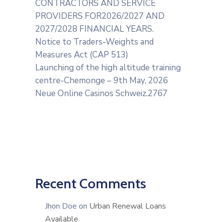
CONTRACTORS AND SERVICE
PROVIDERS FOR2026/2027 AND
2027/2028 FINANCIAL YEARS.
Notice to Traders-Weights and
Measures Act (CAP 513)
Launching of the high altitude training
centre-Chemonge – 9th May, 2026
Neue Online Casinos Schweiz.2767
Recent Comments
Jhon Doe
on
Urban Renewal Loans
Available