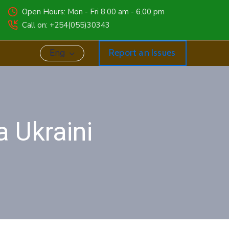
Open Hours: Mon - Fri 8.00 am - 6.00 pm
Call on: +254(055)30343
Eng
Report an Issues
 Ukraini