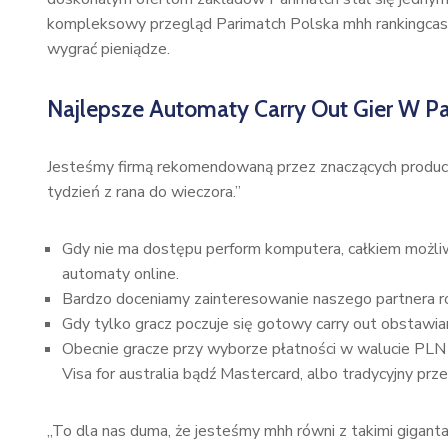
kompleksowy przegląd Parimatch Polska mhh rankingcasino.
wygrać pieniądze.
Najlepsze Automaty Carry Out Gier W P
Jesteśmy firmą rekomendowaną przez znaczących produce
tydzień z rana do wieczora.”
Gdy nie ma dostępu perform komputera, całkiem możliwe
automaty online.
Bardzo doceniamy zainteresowanie naszego partnera ro
Gdy tylko gracz poczuje się gotowy carry out obstawia
Obecnie gracze przy wyborze płatności w walucie PLN
Visa for australia bądź Mastercard, albo tradycyjny pr
„To dla nas duma, że ​​jesteśmy mhh równi z takimi gigan