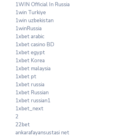
1WIN Official In Russia
1win Turkiye
1win uzbekistan
1winRussia
1xbet arabic
1xbet casino BD
1xbet egypt
1xbet Korea
1xbet malaysia
1xbet pt
1xbet russia
1xbet Russian
1xbet russian1
1xbet_next
2
22bet
ankarafayansustasi net