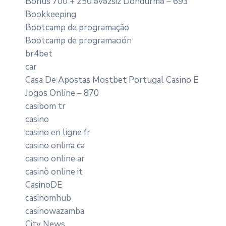
Bonus 700 + 250 əvəzsiz Döndürmə – 693
Bookkeeping
Bootcamp de programação
Bootcamp de programación
br4bet
car
Casa De Apostas Mostbet Portugal Casino E
Jogos Online – 870
casibom tr
casino
casino en ligne fr
casino onlina ca
casino online ar
casinò online it
CasinoDE
casinomhub
casinowazamba
City News