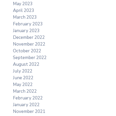
May 2023
April 2023
March 2023
February 2023
January 2023
December 2022
November 2022
October 2022
September 2022
August 2022
July 2022
June 2022
May 2022
March 2022
February 2022
January 2022
November 2021