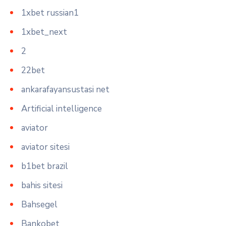
1xbet russian1
1xbet_next
2
22bet
ankarafayansustasi net
Artificial intelligence
aviator
aviator sitesi
b1bet brazil
bahis sitesi
Bahsegel
Bankobet