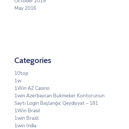
October 2019
May 2016
Categories
10top
1w
1Win AZ Casino
1win Azerbaycan Bukmeker Kontorunun
Saytı Login Başlanğıc Qeydiyyat – 181
1Win Brasil
1win Brazil
1win India