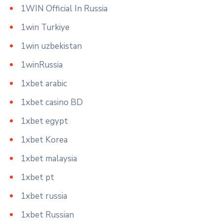
1WIN Official In Russia
1win Turkiye
1win uzbekistan
1winRussia
1xbet arabic
1xbet casino BD
1xbet egypt
1xbet Korea
1xbet malaysia
1xbet pt
1xbet russia
1xbet Russian