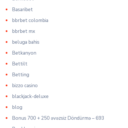
Basaribet
bbrbet colombia
bbrbet mx
beluga bahis
Betkanyon
Bettilt
Betting
bizzo casino
blackjack-deluxe
blog
Bonus 700 + 250 əvəzsiz Döndürmə – 693