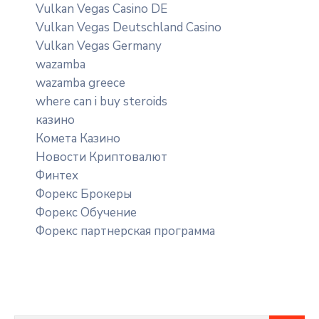
Vulkan Vegas Casino DE
Vulkan Vegas Deutschland Casino
Vulkan Vegas Germany
wazamba
wazamba greece
where can i buy steroids
казино
Комета Казино
Новости Криптовалют
Финтех
Форекс Брокеры
Форекс Обучение
Форекс партнерская программа