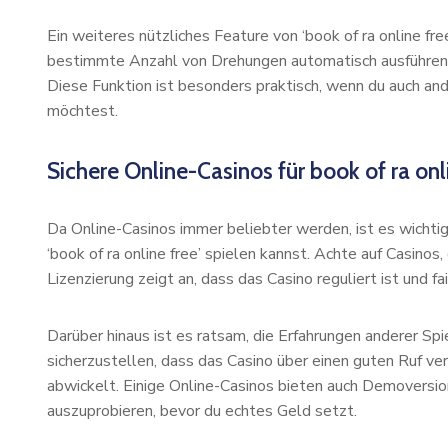
Ein weiteres nützliches Feature von ‘book of ra online fre
bestimmte Anzahl von Drehungen automatisch ausführen z
Diese Funktion ist besonders praktisch, wenn du auch an
möchtest.
Sichere Online-Casinos für book of ra onl
Da Online-Casinos immer beliebter werden, ist es wichtig
‘book of ra online free’ spielen kannst. Achte auf Casinos
Lizenzierung zeigt an, dass das Casino reguliert ist und f
Darüber hinaus ist es ratsam, die Erfahrungen anderer Sp
sicherzustellen, dass das Casino über einen guten Ruf 
abwickelt. Einige Online-Casinos bieten auch Demoversion
auszuprobieren, bevor du echtes Geld setzt.