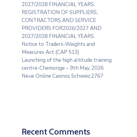
2027/2028 FINANCIAL YEARS.
REGISTRATION OF SUPPLIERS,
CONTRACTORS AND SERVICE
PROVIDERS FOR2026/2027 AND
2027/2028 FINANCIAL YEARS.
Notice to Traders-Weights and
Measures Act (CAP 513)
Launching of the high altitude training
centre-Chemonge – 9th May, 2026
Neue Online Casinos Schweiz.2767
Recent Comments