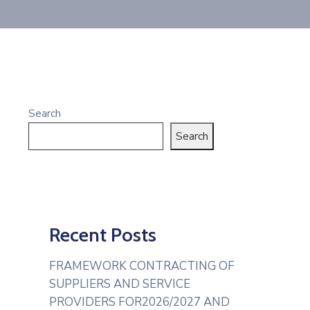
Search
Search
Recent Posts
FRAMEWORK CONTRACTING OF
SUPPLIERS AND SERVICE
PROVIDERS FOR2026/2027 AND