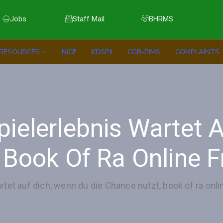
Jobs
Staff Mail
BHRMS
RESOURCES
NICE
KDSPII
CGB-PIMS
COMPLAINTS
ielerlebnis Wartet 
 Book Of Ra Online 
tet auf dich, wenn du die Chance nutzt, book of ra onli