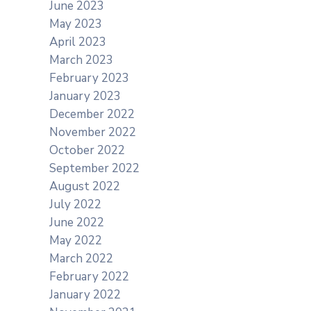
June 2023
May 2023
April 2023
March 2023
February 2023
January 2023
December 2022
November 2022
October 2022
September 2022
August 2022
July 2022
June 2022
May 2022
March 2022
February 2022
January 2022