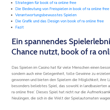
Strategien für book of ra online free
Die Bedeutung von Freispielen in book of ra online free
Verantwortungsbewusstes Spielen
Die Grafik und das Design von book of ra online free
Fazit
Ein spannendes Spielerlebni
Chance nutzt, book of ra onl
Das Spielen im Casino hat für viele Menschen einen besond
sondern auch eine Gelegenheit, tolle Gewinne zu erzielen
gewonnen und bieten den Spielern die Möglichkeit, ihre 
besonders beliebtes Spiel, das sowohl in landbasierten als
ra online free’. Dieses Spiel hat nicht nur die Aufmerksa
Neulingen, die sich in die Welt der Spielautomaten wag