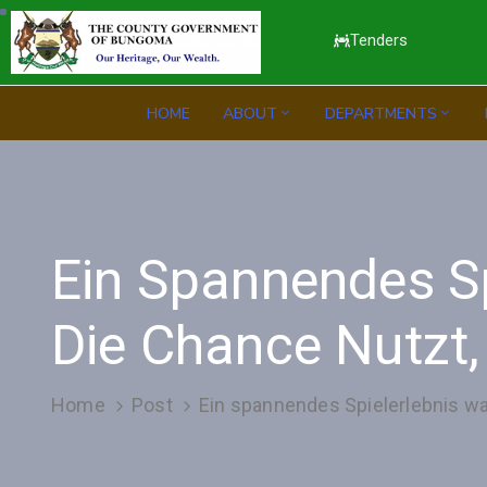
Tenders
HOME
ABOUT
DEPARTMENTS
Ein Spannendes Sp
Die Chance Nutzt,
Home
Post
Ein spannendes Spielerlebnis war