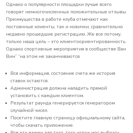
Однако о популярности площадки лучше всего
говорят немногочисленных положительные отзывы.
Преимущества в работе клуба отмечают как
постоянные клиенты, так и новички, сравнительно
недавно прошедшие регистрацию. Же все потому,
только наша цель – это клиентоориентированность.
Однако спортивные мероприятия в сообществе Ван
Вин” “на этом не заканчиваются.
Вся информация, состояние счета же история
ставок остаются.
Администрация должна наладить прямой
установить с каждым клиентом.
Результат раунда генерируется генератором
случайной чисел.
Посетите главную страницу официальному сайта,
чтобы скачать приложение.
Все это важен для того, того игрок мог выбрать