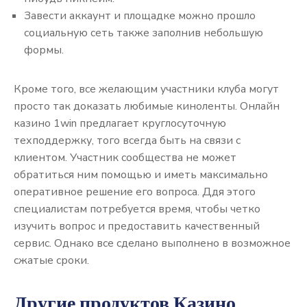
Завести аккаунт и площадке можно прошло
социальную сеть также заполнив небольшую
формы.
Кроме того, все желающим участники клуба могут
просто так доказать любимые киноленты. Онлайн
казино 1win предлагает круглосуточную
техподдержку, того всегда быть на связи с
клиентом. Участник сообщества не может
обратиться ним помощью и иметь максимально
оперативное решение его вопроса. Ддя этого
специалистам потребуется время, чтобы четко
изучить вопрос и предоставить качественный
сервис. Однако все сделано выполнено в возможное
сжатые сроки.
Другие продуктов Казино