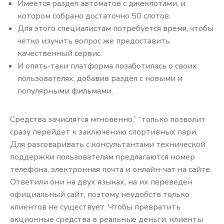
Имеется раздел автоматов с джекпотами, и
котором собрано достаточно 50 слотов.
Для этого специалистам потребуется время, чтобы
четко изучить вопрос же предоставить
качественный сервис.
И опять-таки платформа позаботилась о своих
пользователях, добавив раздел с новыми и
популярными фильмами.
Средства зачислятся мгновенно,” “только позволит
сразу перейдет к заключению спортивных пари.
Для разговаривать с консультантами технической
поддержки пользователям предлагаются номер
телефона, электронная почта и онлайн-чат на сайте.
Ответили они на двух языках, на их переведен
официальный сайт, поэтому неудобств только
клиентов не существует. Чтобы превратить
акционные средства в реальные деньги, клиенты