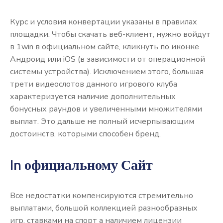
Курс и условия конвертации указаны в правилах
площадки. Чтобы скачать веб-клиент, нужно войдут
в 1win в официальном сайте, кликнуть по иконке
Андроид или iOS (в зависимости от операционной
системы устройства). Исключением этого, большая
трети видеослотов данного игрового клуба
характеризуется наличие дополнительных
бонусных раундов и увеличенными множителями
выплат. Это дальше не полный исчерпывающим
достоинств, которыми способен бренд.
In официальному Сайт
Все недостатки компенсируются стремительно
выплатами, большой коллекцией разнообразных
игр, ставками на спорт а наличием лицензии