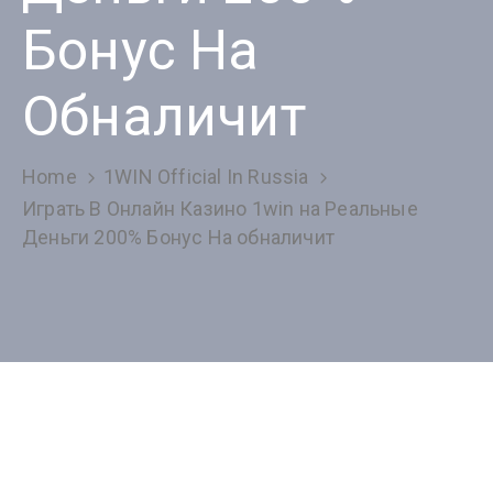
Бонус На
Обналичит
Home
1WIN Official In Russia
Играть В Онлайн Казино 1win на Реальные
Деньги 200% Бонус На обналичит