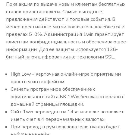
Пока акция по выдаче новым клиентам бесплатных
ставок приостановлена. Самые выгодные
предложения действуют и топовые события. В
менее престижные матчи показатель колеблется и
пределах 5‒8%. Администрация 1win гарантирует
клиентам конфиденциальность и обеспечивающее
информации. Для ее защиты используется 128-
битный ключ шифрования же технологии SSL.
High Low – карточная онлайн-игра с приятными
простым интерфейсом.
Скачать программное обеспечение с
официального сайта БК 1Win бесплатно можно с
домашней страницы площадки.
Сайт 1win переведен на 14 языков же позволяет
иметь счет в 4 первоначальных валютах.
При переход в рум пользователю нужно будет
нибудь никнейм.