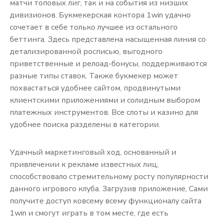
матчи топовых лиг, так и на события из низших
дивизионов. Букмекерская контора 1win удачно
сочетает в себе только лучшее из остального
беттинга. Здесь представлена насыщенная линия со
детализированной росписью, выгодного
приветственные и релоад-бонусы, поддерживаются
разные типы ставок. Также букмекер может
похвастаться удобнее сайтом, продвинутыми
клиентскими приложениями и солидным выбором
платежных инструментов. Все слоты и казино для
удобнее поиска разделены в категории.
Удачный маркетинговый ход, основанный и
привлечении к рекламе известных лиц,
способствовало стремительному росту популярности
данного игрового клуба. Загрузив приложение, Сами
получите доступ ковсему всему функционалу сайта
1win и смогут играть в том месте, где есть