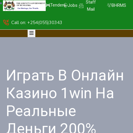
Staff
Tenders
Jobs
BHRMS
Mail
Call on: +254(055)30343
HOME
ABOUT
DEPARTMENTS
RESOURCES
NICE
KDSPII
Играть В Онлайн
CGB-
PIMS
COMPLAINTS
Казино 1win На
Реальные
Деньги 200%