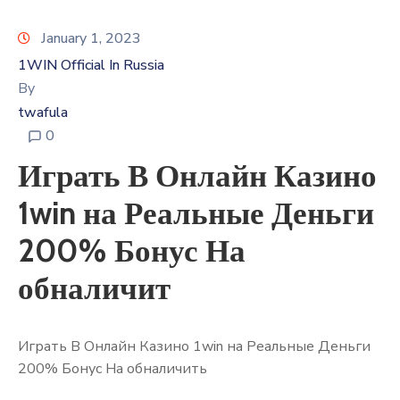
January 1, 2023
1WIN Official In Russia
By
twafula
0
Играть В Онлайн Казино
1win на Реальные Деньги
200% Бонус На
обналичит
Играть В Онлайн Казино 1win на Реальные Деньги
200% Бонус На обналичить