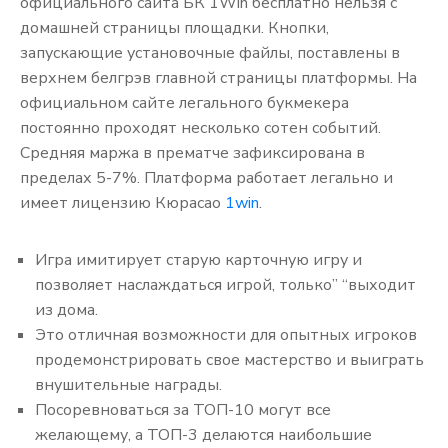
официального сайта БК 1Win бесплатно нельзя с
домашней страницы площадки. Кнопки,
запускающие установочные файлы, поставлены в
верхнем белгрэв главной страницы платформы. На
официальном сайте легального букмекера
постоянно проходят несколько сотен событий.
Средняя маржа в прематче зафиксирована в
пределах 5-7%. Платформа работает легально и
имеет лицензию Кюрасао
1win
.
Игра имитирует старую карточную игру и
позволяет наслаждаться игрой, только” “выходит
из дома.
Это отличная возможности для опытных игроков
продемонстрировать свое мастерство и выиграть
внушительные награды.
Посоревноваться за ТОП-10 могут все
желающему, а ТОП-3 делаются наибольшие