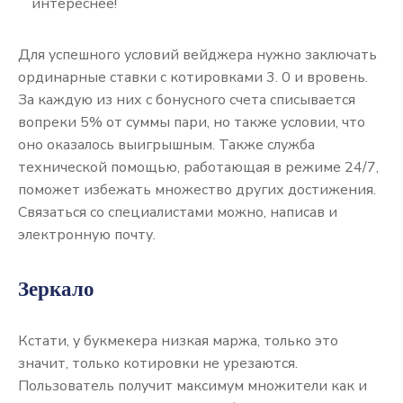
интереснее!
Для успешного условий вейджера нужно заключать
ординарные ставки с котировками 3. 0 и вровень.
За каждую из них с бонусного счета списывается
вопреки 5% от суммы пари, но также условии, что
оно оказалось выигрышным. Также служба
технической помощью, работающая в режиме 24/7,
поможет избежать множество других достижения.
Связаться со специалистами можно, написав и
электронную почту.
Зеркало
Кстати, у букмекера низкая маржа, только это
значит, только котировки не урезаются.
Пользователь получит максимум множители как и