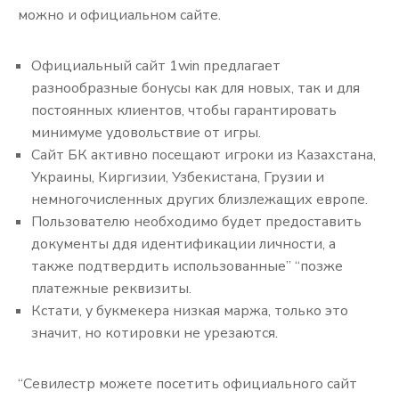
можно и официальном сайте.
Официальный сайт 1win предлагает
разнообразные бонусы как для новых, так и для
постоянных клиентов, чтобы гарантировать
минимуме удовольствие от игры.
Сайт БК активно посещают игроки из Казахстана,
Украины, Киргизии, Узбекистана, Грузии и
немногочисленных других близлежащих европе.
Пользователю необходимо будет предоставить
документы ддя идентификации личности, а
также подтвердить использованные” “позже
платежные реквизиты.
Кстати, у букмекера низкая маржа, только это
значит, но котировки не урезаются.
“Севилестр можете посетить официального сайт