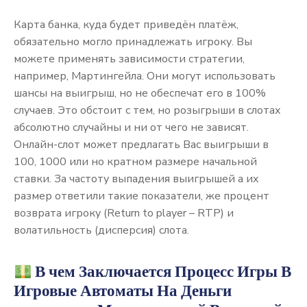
Карта банка, куда будет приведён платёж,
обязательно могло принадлежать игроку. Вы
можете применять зависимости стратегии,
например, Мартингейла. Они могут использовать
шансы на выигрыш, но не обеспечат его в 100%
случаев. Это обстоит с тем, но розыгрыши в слотах
абсолютно случайны и ни от чего не зависят.
Онлайн-слот может предлагать Вас выигрыши в
100, 1000 или но кратном размере начальной
ставки. За частоту выпадения выигрышей а их
размер ответили такие показатели, же процент
возврата игроку (Return to player – RTP) и
волатильность (дисперсия) слота.
В чем Заключается Процесс Игры В
Игровые Автоматы На Деньги