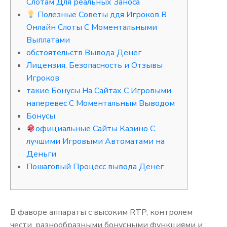
Слотам Для реальных Заноса
Полезные Советы ддя Игроков В
Онлайн Слоты С Моментальными
Выплатами
обстоятельств Вывода Денег
Лицензия, Безопасность и Отзывы
Игроков
такие Бонусы На Сайтах С Игровыми
наперевес С Моментальным Выводом
Бонусы
официальные Сайты Казино С
лучшими Игровыми Автоматами на
Деньги
Пошаговый Процесс вывода Денег
В фаворе аппараты с высоким RTP, контролем
чести, разнообразными бонусными функциями и