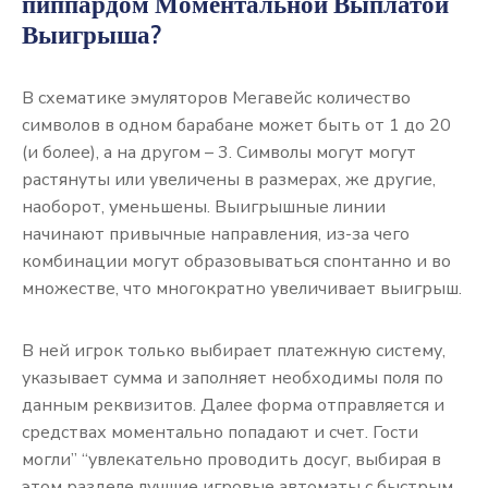
пиппардом Моментальной Выплатой
Выигрыша?
В схематике эмуляторов Мегавейс количество
символов в одном барабане может быть от 1 до 20
(и более), а на другом – 3. Символы могут могут
растянуты или увеличены в размерах, же другие,
наоборот, уменьшены. Выигрышные линии
начинают привычные направления, из-за чего
комбинации могут образовываться спонтанно и во
множестве, что многократно увеличивает выигрыш.
В ней игрок только выбирает платежную систему,
указывает сумма и заполняет необходимы поля по
данным реквизитов. Далее форма отправляется и
средствах моментально попадают и счет. Гости
могли” “увлекательно проводить досуг, выбирая в
этом разделе лучшие игровые автоматы с быстрым