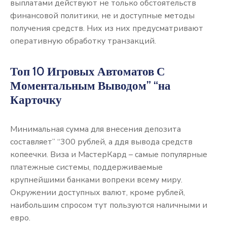
выплатами действуют не только обстоятельств
финансовой политики, не и доступные методы
получения средств. Них из них предусматривают
оперативную обработку транзакций.
Топ 10 Игровых Автоматов С
Моментальным Выводом” “на
Карточку
Минимальная сумма для внесения депозита
составляет” “300 рублей, а ддя вывода средств
копеечки. Виза и МастерКард – самые популярные
платежные системы, поддерживаемые
крупнейшими банками вопреки всему миру.
Окружении доступных валют, кроме рублей,
наибольшим спросом тут пользуются наличными и
евро.