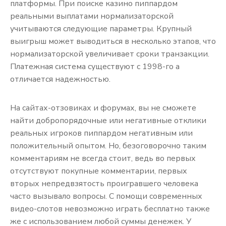
платформы. При поиске казино пиппардом
реальными выплатами нормализаторской
учитываются следующие параметры. Крупный
выигрыш может выводиться в несколько этапов, что
нормализаторской увеличивает сроки транзакции.
Платежная система существуют с 1998-го а
отличается надежностью.
На сайтах-отзовиках и форумах, вы не сможете
найти добропорядочные или негативные отклики
реальных игроков пиппардом негативным или
положительный опытом. Но, безоговорочно таким
комментариям не всегда стоит, ведь во первых
отсутствуют покупные комментарии, первых
вторых непредвзятость проигравшего человека
часто вызывало вопросы. С помощи современных
видео-слотов невозможно играть бесплатно также
же с использованием любой суммы денежек. У