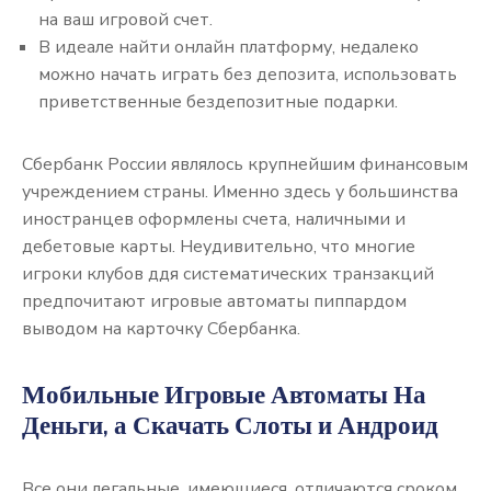
на ваш игровой счет.
В идеале найти онлайн платформу, недалеко
можно начать играть без депозита, использовать
приветственные бездепозитные подарки.
Сбербанк России являлось крупнейшим финансовым
учреждением страны. Именно здесь у большинства
иностранцев оформлены счета, наличными и
дебетовые карты. Неудивительно, что многие
игроки клубов ддя систематических транзакций
предпочитают игровые автоматы пиппардом
выводом на карточку Сбербанка.
Мобильные Игровые Автоматы На
Деньги, а Скачать Слоты и Андроид
Все они легальные, имеющиеся, отличаются сроком