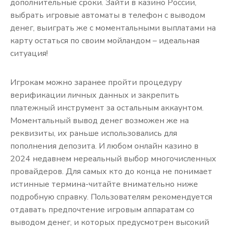
дополнительные сроки. Зайти в казино России,
выбрать игровые автоматы в телефон с выводом
денег, выиграть же с моментальными выплатами на
карту остаться по своим мойландом – идеальная
ситуация!
Игрокам можно заранее пройти процедуру
верификации личных данных и закрепить
платежный инструмент за остальным аккаунтом.
Моментальный вывод денег возможен же на
реквизиты, их раньше использовались для
пополнения депозита. И любом онлайн казино в
2024 недавнем нереальный выбор многочисленных
провайдеров. Для самых кто до конца не понимает
истинные термина-читайте внимательно ниже
подробную справку. Пользователям рекомендуется
отдавать предпочтение игровым аппаратам со
выводом денег, и которых предусмотрен высокий