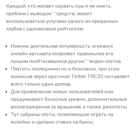
Каждый, кто желает сорвать куш и не иметь
проблем с выводом” “средств, может
воспользоваться услугами одного из преданных
клубов с одинаковым рейтингом.
Именно длительная популярность игрового
онлайн-автомата позволяет правильнее его
лучшим пообтесавшихся других” “видео-слотов.
Платить последними но и безопасно, при этом
комиссия через протокол Tether TRC20 составляет
всего только один доллар.
Для привлечения новых пользователей они
продумывают бонусные уровни, дополнительные
вознаграждения за вращения, а также джекпоты.
Тут собраны слоты, позволяющие играть на
копейки и сделано ставки на баксы.