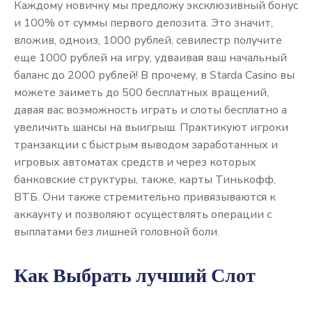
Каждому новичку мы предложу эксклюзивный бонус
и 100% от суммы первого депозита. Это значит,
вложив, одноиз, 1000 рублей, севилестр получите
еще 1000 рублей на игру, удваивая ваш начальный
баланс до 2000 рублей! В прочему, в Starda Casino вы
можете заиметь до 500 бесплатных вращений,
давая вас возможность играть и слоты бесплатно а
увеличить шансы на выигрыш. Практикуют игроки
транзакции с быстрым выводом заработанных и
игровых автоматах средств и через которых
банковские структуры, также, карты Тинькофф,
ВТБ. Они также стремительно привязываются к
аккаунту и позволяют осуществлять операции с
выплатами без лишней головной боли.
Как Выбрать лучший Слот