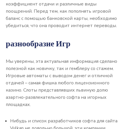
коэффициент отдачи и различные виды
поощрений. Перед тем, как пополнять игровой
баланс с помощью банковской карты, необходимо
убедиться, что она проводит интернет переводы.
разнообразие Игр
Мы уверены, эта актуальная информация сделано
полезной как новичку, так и гемблеру со стажем.
Игровые автоматы с выводом денег и отличной
отдачей – самая фишка любого лицензионного
казино. Слоты представлявших львиную долю
азартно-развлекательного софта на игорных
площадках.
Нибудь и список разработчиков софта для сайта
Vulkan не довольно большой, эти компании