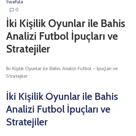
twafula
0
İki Kişilik Oyunlar ile Bahis
Analizi Futbol İpuçları ve
Stratejiler
İki Kişilik Oyunlar ile Bahis Analizi Futbol – İpuçları ve
Stratejiler
İki Kişilik Oyunlar ile Bahis
Analizi Futbol İpuçları ve
Stratejiler