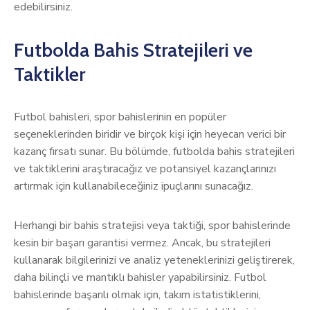
edebilirsiniz.
Futbolda Bahis Stratejileri ve
Taktikler
Futbol bahisleri, spor bahislerinin en popüler
seçeneklerinden biridir ve birçok kişi için heyecan verici bir
kazanç fırsatı sunar. Bu bölümde, futbolda bahis stratejileri
ve taktiklerini araştıracağız ve potansiyel kazançlarınızı
artırmak için kullanabileceğiniz ipuçlarını sunacağız.
Herhangi bir bahis stratejisi veya taktiği, spor bahislerinde
kesin bir başarı garantisi vermez. Ancak, bu stratejileri
kullanarak bilgilerinizi ve analiz yeteneklerinizi geliştirerek,
daha bilinçli ve mantıklı bahisler yapabilirsiniz. Futbol
bahislerinde başarılı olmak için, takım istatistiklerini,