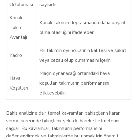
Ortalaması
sayısıdır.
Konuk
Konuk takımın deplasmanda daha başarılı
Takım
olma olasılığını ifade eder.
Avantajı
Bir takımın oyuncularının kalitesi ve sakat
Kadro
veya cezalı olup olmamasını içerir.
Maçın oynanacağı ortamdaki hava
Hava
koşulları takımların performansını
Koşulları
etkileyebilir.
Bahis analizine dair temel kavramlar, bahisçilerin karar
verme sürecinde bilinçli bir şekilde hareket etmelerini
sağlar. Bu kavramlar, takımların performansını
değerlendirmek ve tahminlerde bulunmak için önemli