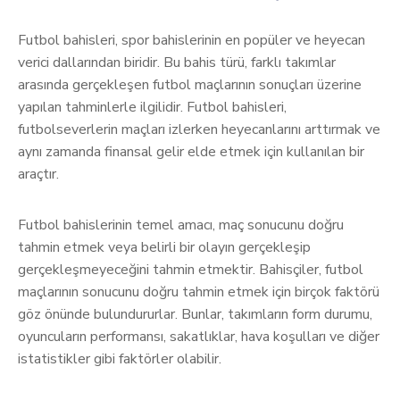
Futbol bahisleri, spor bahislerinin en popüler ve heyecan
verici dallarından biridir. Bu bahis türü, farklı takımlar
arasında gerçekleşen futbol maçlarının sonuçları üzerine
yapılan tahminlerle ilgilidir. Futbol bahisleri,
futbolseverlerin maçları izlerken heyecanlarını arttırmak ve
aynı zamanda finansal gelir elde etmek için kullanılan bir
araçtır.
Futbol bahislerinin temel amacı, maç sonucunu doğru
tahmin etmek veya belirli bir olayın gerçekleşip
gerçekleşmeyeceğini tahmin etmektir. Bahisçiler, futbol
maçlarının sonucunu doğru tahmin etmek için birçok faktörü
göz önünde bulundururlar. Bunlar, takımların form durumu,
oyuncuların performansı, sakatlıklar, hava koşulları ve diğer
istatistikler gibi faktörler olabilir.