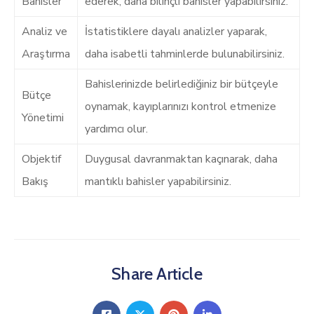
Bahisler
ederek, daha bilinçli bahisler yapabilirsiniz.
Analiz ve
İstatistiklere dayalı analizler yaparak,
Araştırma
daha isabetli tahminlerde bulunabilirsiniz.
Bahislerinizde belirlediğiniz bir bütçeyle
Bütçe
oynamak, kayıplarınızı kontrol etmenize
Yönetimi
yardımcı olur.
Objektif
Duygusal davranmaktan kaçınarak, daha
Bakış
mantıklı bahisler yapabilirsiniz.
Share Article