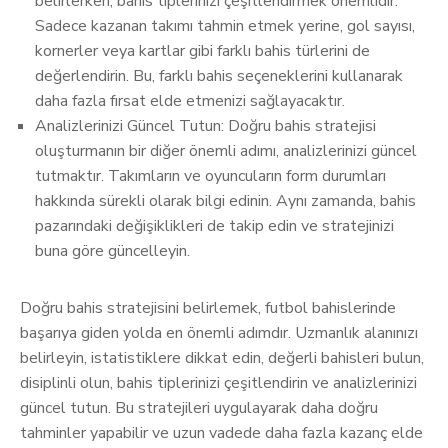
belirlerken, bahis tiplerinizi çeşitlendirmek önemlidir.
Sadece kazanan takımı tahmin etmek yerine, gol sayısı,
kornerler veya kartlar gibi farklı bahis türlerini de
değerlendirin. Bu, farklı bahis seçeneklerini kullanarak
daha fazla fırsat elde etmenizi sağlayacaktır.
Analizlerinizi Güncel Tutun: Doğru bahis stratejisi
oluşturmanın bir diğer önemli adımı, analizlerinizi güncel
tutmaktır. Takımların ve oyuncuların form durumları
hakkında sürekli olarak bilgi edinin. Aynı zamanda, bahis
pazarındaki değişiklikleri de takip edin ve stratejinizi
buna göre güncelleyin.
Doğru bahis stratejisini belirlemek, futbol bahislerinde
başarıya giden yolda en önemli adımdır. Uzmanlık alanınızı
belirleyin, istatistiklere dikkat edin, değerli bahisleri bulun,
disiplinli olun, bahis tiplerinizi çeşitlendirin ve analizlerinizi
güncel tutun. Bu stratejileri uygulayarak daha doğru
tahminler yapabilir ve uzun vadede daha fazla kazanç elde