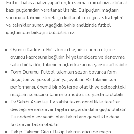
Futbol bahis analizi yaparken, kazanma ihtimalinizi artıracak
bazı ipuçlarından yararlanabilirsiniz. Bu ipuçları, maçların
sonucunu tahmin etmek için kullanabileceğiniz stratejiler
ve teknikler sunar. Aşağıda, bahis analizinde futbol
ipuçlarından birkaçını bulabilirsiniz.
Oyuncu Kadrosu: Bir takımın başarısı önemli ölçüde
oyuncu kadrosuna bağlıdır. İyi yeteneklere ve deneyime
sahip bir kadro, takımın maçları kazanma şansını artırabilir.
Form Durumu: Futbol takımları sezon boyunca form
düşüşleri ve yükselişleri yaşayabilir. Bir takımın son
performansı, önemli bir gösterge olabilir ve gelecekteki
maçların sonucunu tahmin etmede size yardımcı olabilir.
Ev Sahibi Avantajı: Ev sahibi takım genellikle taraftar
desteği ve saha avantajıyla maçlarda daha güçlü olabilir.
Bu nedenle, ev sahibi olan takımların genellikle daha
fazla avantajları olabilir.
Rakip Takımın Gücü: Rakip takımın gücü de maçın