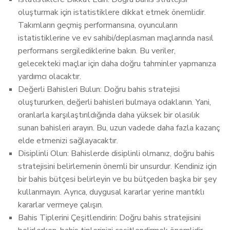
oluşturmak için istatistiklere dikkat etmek önemlidir.
Takımların geçmiş performansına, oyuncuların
istatistiklerine ve ev sahibi/deplasman maçlarında nasıl
performans sergilediklerine bakın. Bu veriler,
gelecekteki maçlar için daha doğru tahminler yapmanıza
yardımcı olacaktır.
Değerli Bahisleri Bulun: Doğru bahis stratejisi
oluştururken, değerli bahisleri bulmaya odaklanın. Yani,
oranlarla karşılaştırıldığında daha yüksek bir olasılık
sunan bahisleri arayın. Bu, uzun vadede daha fazla kazanç
elde etmenizi sağlayacaktır.
Disiplinli Olun: Bahislerde disiplinli olmanız, doğru bahis
stratejisini belirlemenin önemli bir unsurdur. Kendiniz için
bir bahis bütçesi belirleyin ve bu bütçeden başka bir şey
kullanmayın. Ayrıca, duygusal kararlar yerine mantıklı
kararlar vermeye çalışın.
Bahis Tiplerini Çeşitlendirin: Doğru bahis stratejisini