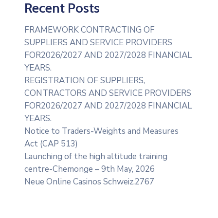
Recent Posts
FRAMEWORK CONTRACTING OF
SUPPLIERS AND SERVICE PROVIDERS
FOR2026/2027 AND 2027/2028 FINANCIAL
YEARS.
REGISTRATION OF SUPPLIERS,
CONTRACTORS AND SERVICE PROVIDERS
FOR2026/2027 AND 2027/2028 FINANCIAL
YEARS.
Notice to Traders-Weights and Measures
Act (CAP 513)
Launching of the high altitude training
centre-Chemonge – 9th May, 2026
Neue Online Casinos Schweiz.2767