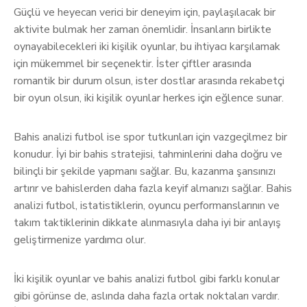
Güçlü ve heyecan verici bir deneyim için, paylaşılacak bir
aktivite bulmak her zaman önemlidir. İnsanların birlikte
oynayabilecekleri iki kişilik oyunlar, bu ihtiyacı karşılamak
için mükemmel bir seçenektir. İster çiftler arasında
romantik bir durum olsun, ister dostlar arasında rekabetçi
bir oyun olsun, iki kişilik oyunlar herkes için eğlence sunar.
Bahis analizi futbol ise spor tutkunları için vazgeçilmez bir
konudur. İyi bir bahis stratejisi, tahminlerini daha doğru ve
bilinçli bir şekilde yapmanı sağlar. Bu, kazanma şansınızı
artırır ve bahislerden daha fazla keyif almanızı sağlar. Bahis
analizi futbol, istatistiklerin, oyuncu performanslarının ve
takım taktiklerinin dikkate alınmasıyla daha iyi bir anlayış
geliştirmenize yardımcı olur.
İki kişilik oyunlar ve bahis analizi futbol gibi farklı konular
gibi görünse de, aslında daha fazla ortak noktaları vardır.