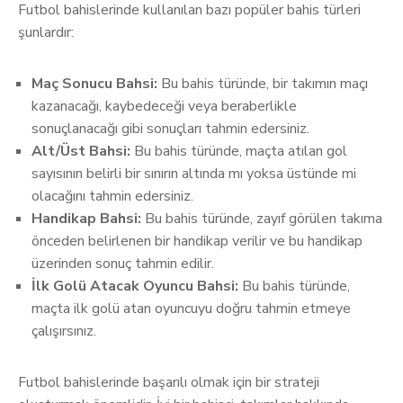
Futbol bahislerinde kullanılan bazı popüler bahis türleri
şunlardır:
Maç Sonucu Bahsi:
Bu bahis türünde, bir takımın maçı
kazanacağı, kaybedeceği veya beraberlikle
sonuçlanacağı gibi sonuçları tahmin edersiniz.
Alt/Üst Bahsi:
Bu bahis türünde, maçta atılan gol
sayısının belirli bir sınırın altında mı yoksa üstünde mi
olacağını tahmin edersiniz.
Handikap Bahsi:
Bu bahis türünde, zayıf görülen takıma
önceden belirlenen bir handikap verilir ve bu handikap
üzerinden sonuç tahmin edilir.
İlk Golü Atacak Oyuncu Bahsi:
Bu bahis türünde,
maçta ilk golü atan oyuncuyu doğru tahmin etmeye
çalışırsınız.
Futbol bahislerinde başarılı olmak için bir strateji