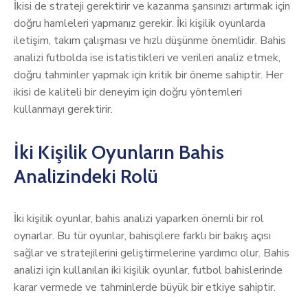
İkisi de strateji gerektirir ve kazanma şansınızı artırmak için
doğru hamleleri yapmanız gerekir. İki kişilik oyunlarda
iletişim, takım çalışması ve hızlı düşünme önemlidir. Bahis
analizi futbolda ise istatistikleri ve verileri analiz etmek,
doğru tahminler yapmak için kritik bir öneme sahiptir. Her
ikisi de kaliteli bir deneyim için doğru yöntemleri
kullanmayı gerektirir.
İki Kişilik Oyunların Bahis
Analizindeki Rolü
İki kişilik oyunlar, bahis analizi yaparken önemli bir rol
oynarlar. Bu tür oyunlar, bahisçilere farklı bir bakış açısı
sağlar ve stratejilerini geliştirmelerine yardımcı olur. Bahis
analizi için kullanılan iki kişilik oyunlar, futbol bahislerinde
karar vermede ve tahminlerde büyük bir etkiye sahiptir.