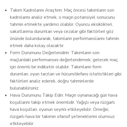
Takım Kadrolarını Araştırın: Maç öncesi takımların son
kadrolarını analiz etmek, o maçın potansiyel sonucunu
tahmin etmekte yardımcı olabilir. Oyuncu eksiklikleri,
sakatlanma durumları veya cezalar gibi faktörleri göz
önünde bulundurarak, takımların performanslarını tahmin
etmek daha kolay olacaktır.
Form Durumunu Değerlendirin: Takımların son
maçlardaki performansını değerlendirmek, gelecek maç
için önemli bir indikatör olabilir. Takımların form
durumları, oyun tarzları ve hücum/defans istatistikleri gibi
faktörleri analiz ederek, doğru tahminlerde
bulunabilirsiniz.
Hava Durumunu Takip Edin: Maçın oynanacağı gün hava
koşullarını takip etmek önemlidir. Yağışlı veya rüzgarlı
hava koşulları, oyunun seyrini etkileyebilir. Örneğin,
rüzgarlı hava bir takımın ofansif yeteneklerini olumsuz
etkileyebilir.