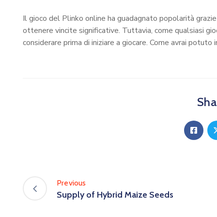
Il gioco del Plinko online ha guadagnato popolarità grazie 
ottenere vincite significative. Tuttavia, come qualsiasi gi
considerare prima di iniziare a giocare. Come avrai potuto in
Shar
Previous
Supply of Hybrid Maize Seeds