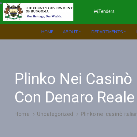
Tenders
HOME
ABOUT
DEPARTMENTS
Plinko Nei Casinò 
Con Denaro Reale
Home
Uncategorized
Plinko nei casinò itali