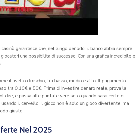
l casinò garantisce che, nel lungo periodo, il banco abbia sempre
 giocatori una possibilità di successo. Con una grafica incredibile 
o.
ome il livello di rischio, tra basso, medio e alto. Il pagamento
 tra 0,10€ e 50€. Prima di investire denaro reale, prova la
ol dire, e passa alle puntate vere solo quando sarai certo di
usando il cervello, il gioco non è solo un gioco divertente, ma
odo giusto.
Offerte Nel 2025