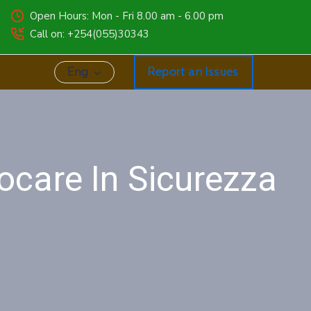
Open Hours: Mon - Fri 8.00 am - 6.00 pm
Call on: +254(055)30343
Eng
Report an Issues
iocare In Sicurezza