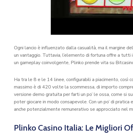
Ogni lancio è influenzato dalla casualità, ma il margine de
un vantaggio. Tuttavia, l’elemento di fortuna offre a tutti i
un gameplay coinvolgente, Plinko prende vita su Bitcasin
Ha tra le 8 e le 14 linee, configurabili a piacimento, così c
massimo è di 420 volte la scommessa, di importo compreso
versione demo gratuita per farti un po’ le ossa, come si su
poter giocare in modo consapevole. Con un po’ di pratica e 
anche potenzialmente remunerativo se approcciato nel m
Plinko Casino Italia: Le Migliori 