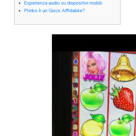
Esperienza audio su dispositivi mobili
Plinko è un Gioco Affidabile?