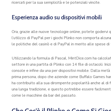
ricercati per la sua semplicità e le potenziali vincite.
Esperienza audio su dispositivi mobili
Ora, grazie alle nuove tecnologie online, potete godervi
l’utilizzo di PayPal per i giochi Plinko non comporta alcun
le politiche del casinò e di PayPal in merito alle spese di
Utilizzando la formula di Pascal, MintDice.com ha calcolato 
settore in una partita di Plinko con 14 file di ostacoli. I
console e infine da una per dispositivi mobile. Dalla metà
prima persona, dopo che aziende come Buffalo Games hanno 
ha contribuito alla sua dirompente popolarità anche al di fuor
una lunga tradizione, e questo potrebbe essere facilmente
come le macchine da bar del passato.
Che Cos’è il Plinko e Come Si Gio