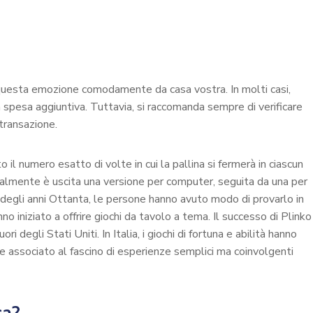
 questa emozione comodamente da casa vostra. In molti casi,
a spesa aggiuntiva. Tuttavia, si raccomanda sempre di verificare
 transazione.
il numero esatto di volte in cui la pallina si fermerà in ciascun
nizialmente è uscita una versione per computer, seguita da una per
 degli anni Ottanta, le persone hanno avuto modo di provarlo in
iniziato a offrire giochi da tavolo a tema. Il successo di Plinko
i degli Stati Uniti. In Italia, i giochi di fortuna e abilità hanno
 associato al fascino di esperienze semplici ma coinvolgenti
ca?