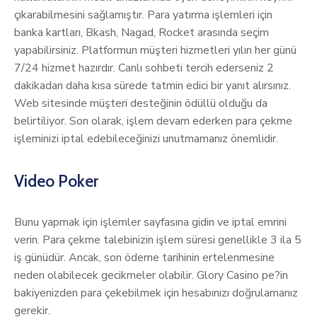
çıkarabilmesini sağlamıştır. Para yatırma işlemleri için
banka kartları, Bkash, Nagad, Rocket arasında seçim
yapabilirsiniz. Platformun müşteri hizmetleri yılın her günü
7/24 hizmet hazırdır. Canlı sohbeti tercih ederseniz 2
dakikadan daha kısa sürede tatmin edici bir yanıt alırsınız.
Web sitesinde müşteri desteğinin ödüllü olduğu da
belirtiliyor. Son olarak, işlem devam ederken para çekme
işleminizi iptal edebileceğinizi unutmamanız önemlidir.
Video Poker
Bunu yapmak için işlemler sayfasına gidin ve iptal emrini
verin. Para çekme talebinizin işlem süresi genellikle 3 ila 5
iş günüdür. Ancak, son ödeme tarihinin ertelenmesine
neden olabilecek gecikmeler olabilir. Glory Casino pe?in
bakiyenizden para çekebilmek için hesabınızı doğrulamanız
gerekir.