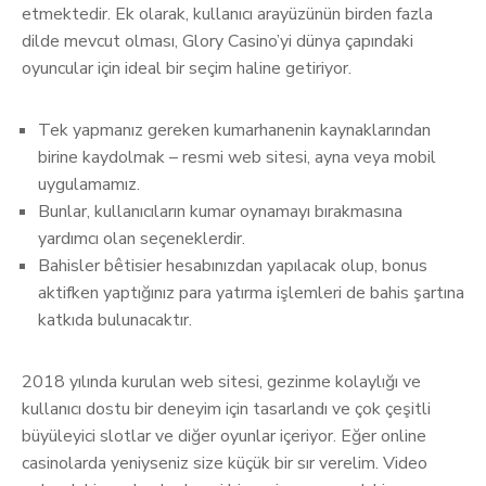
etmektedir. Ek olarak, kullanıcı arayüzünün birden fazla
dilde mevcut olması, Glory Casino’yi dünya çapındaki
oyuncular için ideal bir seçim haline getiriyor.
Tek yapmanız gereken kumarhanenin kaynaklarından
birine kaydolmak – resmi web sitesi, ayna veya mobil
uygulamamız.
Bunlar, kullanıcıların kumar oynamayı bırakmasına
yardımcı olan seçeneklerdir.
Bahisler bêtisier hesabınızdan yapılacak olup, bonus
aktifken yaptığınız para yatırma işlemleri de bahis şartına
katkıda bulunacaktır.
2018 yılında kurulan web sitesi, gezinme kolaylığı ve
kullanıcı dostu bir deneyim için tasarlandı ve çok çeşitli
büyüleyici slotlar ve diğer oyunlar içeriyor. Eğer online
casinolarda yeniyseniz size küçük bir sır verelim. Video