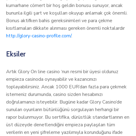
kumarhane cömert bir hoş geldin bonusu sunuyor, ancak
bununla ilgili şart ve koşulları okuyup anlamak çok önemli.
Bonus aktifken bahis gereksinimleri ve para çekme
kısıtlamaları dikkate alınması gereken önemli noktalardır
http://glory-casino-profile.com/
.
Eksiler
Artık Glory On line casino ‘nun resmi bir üyesi oldunuz
empieza casinoda oynayabilir ve kazancınızı
toplayabilirsiniz. Ancak 1000 EUR’dan fazla para çekmek
istemeniz durumunda, casino sizden hesabınızı
doğrulamanızı isteyebilir. Bugüne kadar Glory Casino’de
sunulan oyunların bütünlüğünü sorgulayan herhangi bir
rapor bulunmuyor. Bu sertifika, dürüstlük standartlarının en
üst düzeyde denetlendiğini empieza paylaşılan tüm
verilerin en yeni şifreleme yazılımıyla korunduğunu ifade