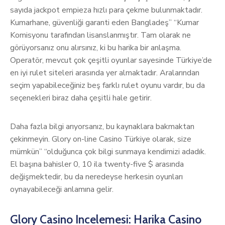
sayıda jackpot empieza hızlı para çekme bulunmaktadır.
Kumarhane, güvenliği garanti eden Bangladeş” “Kumar
Komisyonu tarafından lisanslanmıştır. Tam olarak ne
görüyorsanız onu alırsınız, ki bu harika bir anlaşma.
Operatör, mevcut çok çeşitli oyunlar sayesinde Türkiye’de
en iyi rulet siteleri arasında yer almaktadır. Aralarından
seçim yapabileceğiniz beş farklı rulet oyunu vardır, bu da
seçenekleri biraz daha çeşitli hale getirir.
Daha fazla bilgi arıyorsanız, bu kaynaklara bakmaktan
çekinmeyin. Glory on-line Casino Türkiye olarak, size
mümkün” “olduğunca çok bilgi sunmaya kendimizi adadık.
El başına bahisler 0, 10 ila twenty-five $ arasında
değişmektedir, bu da neredeyse herkesin oyunları
oynayabileceği anlamına gelir.
Glory Casino Incelemesi: Harika Casino