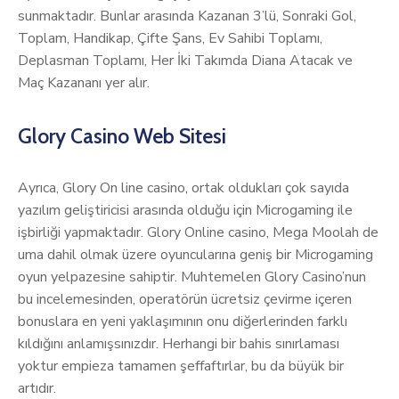
sunmaktadır. Bunlar arasında Kazanan 3’lü, Sonraki Gol,
Toplam, Handikap, Çifte Şans, Ev Sahibi Toplamı,
Deplasman Toplamı, Her İki Takımda Diana Atacak ve
Maç Kazananı yer alır.
Glory Casino Web Sitesi
Ayrıca, Glory On line casino, ortak oldukları çok sayıda
yazılım geliştiricisi arasında olduğu için Microgaming ile
işbirliği yapmaktadır. Glory Online casino, Mega Moolah de
uma dahil olmak üzere oyuncularına geniş bir Microgaming
oyun yelpazesine sahiptir. Muhtemelen Glory Casino’nun
bu incelemesinden, operatörün ücretsiz çevirme içeren
bonuslara en yeni yaklaşımının onu diğerlerinden farklı
kıldığını anlamışsınızdır. Herhangi bir bahis sınırlaması
yoktur empieza tamamen şeffaftırlar, bu da büyük bir
artıdır.