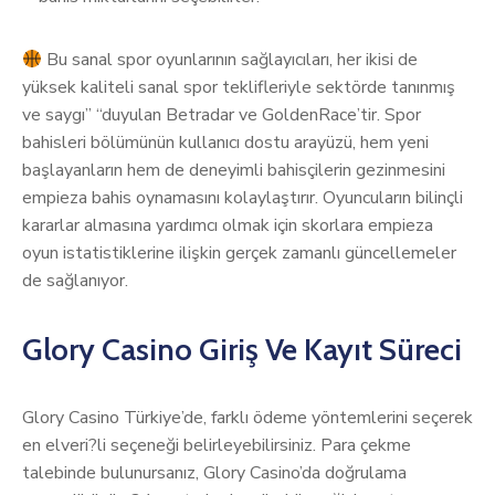
Bu sanal spor oyunlarının sağlayıcıları, her ikisi de
yüksek kaliteli sanal spor teklifleriyle sektörde tanınmış
ve saygı” “duyulan Betradar ve GoldenRace’tir. Spor
bahisleri bölümünün kullanıcı dostu arayüzü, hem yeni
başlayanların hem de deneyimli bahisçilerin gezinmesini
empieza bahis oynamasını kolaylaştırır. Oyuncuların bilinçli
kararlar almasına yardımcı olmak için skorlara empieza
oyun istatistiklerine ilişkin gerçek zamanlı güncellemeler
de sağlanıyor.
Glory Casino Giriş Ve Kayıt Süreci
Glory Casino Türkiye’de, farklı ödeme yöntemlerini seçerek
en elveri?li seçeneği belirleyebilirsiniz. Para çekme
talebinde bulunursanız, Glory Casino’da doğrulama