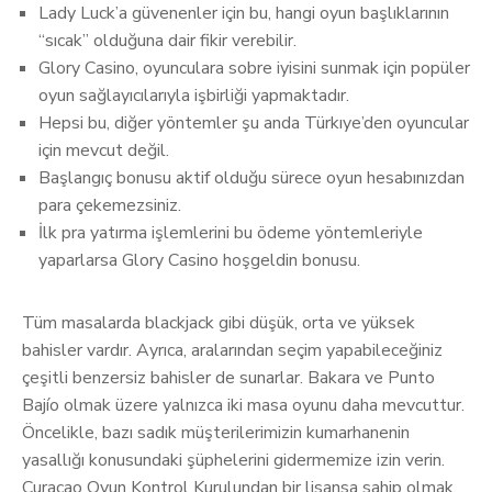
Lady Luck’a güvenenler için bu, hangi oyun başlıklarının
“sıcak” olduğuna dair fikir verebilir.
Glory Casino, oyunculara sobre iyisini sunmak için popüler
oyun sağlayıcılarıyla işbirliği yapmaktadır.
Hepsi bu, diğer yöntemler şu anda Türkıye’den oyuncular
için mevcut değil.
Başlangıç bonusu aktif olduğu sürece oyun hesabınızdan
para çekemezsiniz.
İlk pra yatırma işlemlerini bu ödeme yöntemleriyle
yaparlarsa Glory Casino hoşgeldin bonusu.
Tüm masalarda blackjack gibi düşük, orta ve yüksek
bahisler vardır. Ayrıca, aralarından seçim yapabileceğiniz
çeşitli benzersiz bahisler de sunarlar. Bakara ve Punto
Bajío olmak üzere yalnızca iki masa oyunu daha mevcuttur.
Öncelikle, bazı sadık müşterilerimizin kumarhanenin
yasallığı konusundaki şüphelerini gidermemize izin verin.
Curaçao Oyun Kontrol Kurulundan bir lisansa sahip olmak,