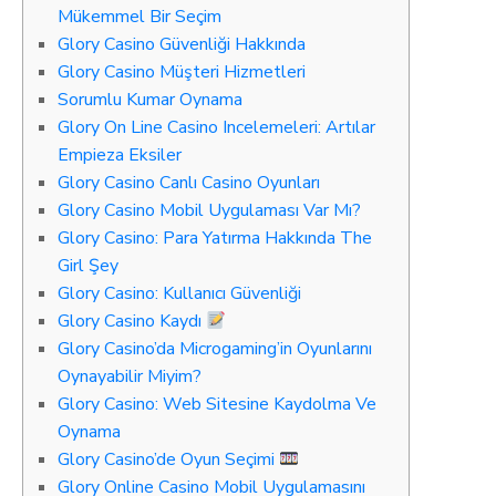
Mükemmel Bir Seçim
Glory Casino Güvenliği Hakkında
Glory Casino Müşteri Hizmetleri
Sorumlu Kumar Oynama
Glory On Line Casino Incelemeleri: Artılar
Empieza Eksiler
Glory Casino Canlı Casino Oyunları
Glory Casino Mobil Uygulaması Var Mı?
Glory Casino: Para Yatırma Hakkında The
Girl Şey
Glory Casino: Kullanıcı Güvenliği
Glory Casino Kaydı
Glory Casino’da Microgaming’in Oyunlarını
Oynayabilir Miyim?
Glory Casino: Web Sitesine Kaydolma Ve
Oynama
Glory Casino’de Oyun Seçimi
Glory Online Casino Mobil Uygulamasını