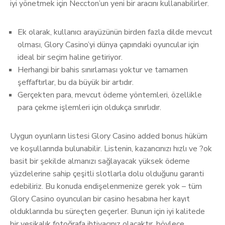
iyi yönetmek için Neccton’un yeni bir aracını kullanabilirler.
Ek olarak, kullanıcı arayüzünün birden fazla dilde mevcut
olması, Glory Casino’yi dünya çapındaki oyuncular için
ideal bir seçim haline getiriyor.
Herhangi bir bahis sınırlaması yoktur ve tamamen
şeffaftırlar, bu da büyük bir artıdır.
Gerçekten para, mevcut ödeme yöntemleri, özellikle
para çekme işlemleri için oldukça sınırlıdır.
Uygun oyunların listesi Glory Casino added bonus hüküm
ve koşullarında bulunabilir. Listenin, kazancınızı hızlı ve ?ok
basit bir şekilde almanızı sağlayacak yüksek ödeme
yüzdelerine sahip çeşitli slotlarla dolu olduğunu garanti
edebiliriz. Bu konuda endişelenmenize gerek yok – tüm
Glory Casino oyuncuları bir casino hesabına her kayıt
olduklarında bu süreçten geçerler. Bunun için iyi kalitede
bir vesikalık fotoğrafa ihtiyacınız olacaktır, böylece