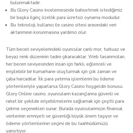
bulunmaktadır.
Bu Glory Casino incelemesinde bahsetmek istediğimiz
bir başka ilginç özellik para ücretsiz oynama modudur.
Bu teknoloji, kullanıcı ile casino sitesi arasındaki veri
aktarımının korunmasına yardımcı olur.
Tüm beceri seviyelerindeki oyuncular canlı mor, turkuaz ve
beyaz renk düzeninin tadını çıkaracaklar. Web tasarımcıları,
her beceri seviyesinden insan için farklı, eğlenceli ve
erişilebilir bir kumarhane oluşturmak için çok zaman ve
çaba harcadılar. İlk para yatırma işlemlerini bu ödeme
yöntemleriyle yaparlarsa Glory Casino hoşgeldin bonusu.
Glory Online casino, oyuncuların kazançlarına güvenli ve
rahat bir şekilde erişebilmelerini sağlamak için çeşitli para
çekme seçenekleri sunar. Burada oyuncularımızın finansal
verilerinin emniyeti ve güvenliği büyük önem taşıyor ve
ödeme yöntemlerinin seçimi de bu taahhüdümüzü
yansıtıyor.