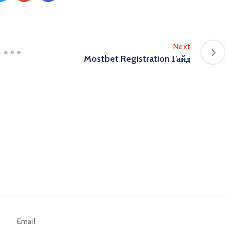
Next
Mostbet Registration Гайд