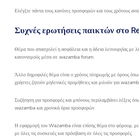
Ελέγξτε πάντα τους κανόνες προσφορών και τους χρόνους αν
Συχνές ερωτήσεις παικτών στο R
Θέμα που απασχολεί η ασφάλεια και η άδεια λειτουργίας με λ
κανονισμούς μέσα σε wazamba forum.
Άλλο δημοφιλές θέμα είναι ο χρόνος πληρωμής με όρους όπ
χρήστες ζητούν μηδενικές προμήθειες και μιλούν για wazam
Συζήτηση για προσφορές και μπόνους περιλαμβάνει λέξεις ό
wazamba και χρονικά όρια προσφορών.
Η εφαρμογή του Wazamba είναι επίσης θέμα στο φόρουμ, με
με όλες τις συσκευές και πρόσβαση σε όλες τις προσφορές.