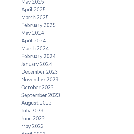
May 2025
April 2025
March 2025
February 2025
May 2024
April 2024
March 2024
February 2024
January 2024
December 2023
November 2023
October 2023
September 2023
August 2023
July 2023
June 2023
May 2023