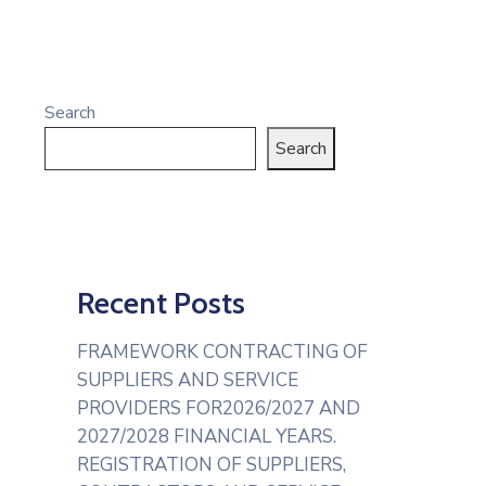
Search
Search
Recent Posts
FRAMEWORK CONTRACTING OF
SUPPLIERS AND SERVICE
PROVIDERS FOR2026/2027 AND
2027/2028 FINANCIAL YEARS.
REGISTRATION OF SUPPLIERS,