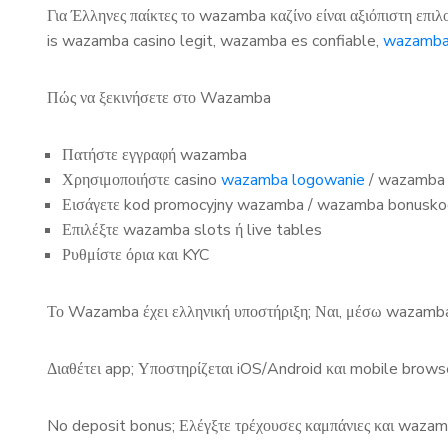
Για Έλληνες παίκτες το wazamba καζίνο είναι αξιόπιστη επι
is wazamba casino legit, wazamba es confiable,
wazamba
Πώς να ξεκινήσετε στο Wazamba
Πατήστε εγγραφή wazamba
Χρησιμοποιήστε casino
wazamba logowanie
/ wazamba 
Εισάγετε kod promocyjny wazamba / wazamba bonusk
Επιλέξτε wazamba slots ή live tables
Ρυθμίστε όρια και KYC
Το Wazamba έχει ελληνική υποστήριξη; Ναι, μέσω wazamba
Διαθέτει app; Υποστηρίζεται iOS/Android και mobile brows
No deposit bonus; Ελέγξτε τρέχουσες καμπάνιες και waz