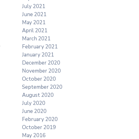
July 2021
June 2021
May 2021
April 2021
March 2021
ι
February 2021
January 2021
December 2020
November 2020
October 2020
September 2020
August 2020
July 2020
June 2020
February 2020
October 2019
May 2016