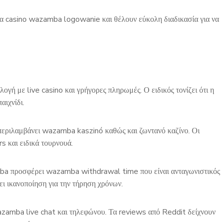
για casino wazamba logowanie και θέλουν εύκολη διαδικασία για να
γή με live casino και γρήγορες πληρωμές. Ο ειδικός τονίζει ότι η
αιχνίδι.
περιλαμβάνει wazamba kaszinó καθώς και ζωντανό καζίνο. Οι
s και ειδικά τουρνουά.
mba προσφέρει wazamba withdrawal time που είναι ανταγωνιστικός
ι ικανοποίηση για την τήρηση χρόνων.
mba live chat και τηλεφώνου. Τα reviews από Reddit δείχνουν